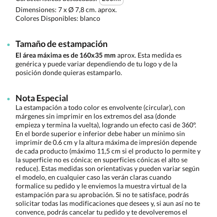
Dimensiones:
7 x Ø 7,8 cm. aprox.
Colores Disponibles:
blanco
Tamaño de estampación
El área máxima es de 160x35 mm
aprox. Esta medida es
genérica y puede variar dependiendo de tu logo y de la
posición donde quieras estamparlo.
Nota Especial
La estampación a todo color es envolvente (circular), con
márgenes sin imprimir en los extremos del asa (donde
empieza y termina la vuelta), logrando un efecto casi de 360º.
En el borde superior e inferior debe haber un mínimo sin
imprimir de 0.6 cm y la altura máxima de impresión depende
de cada producto (máximo 11,5 cm si el producto lo permite y
la superficie no es cónica; en superficies cónicas el alto se
reduce). Estas medidas son orientativas y pueden variar según
el modelo, en cualquier caso las verán claras cuando
formalice su pedido y le enviemos la muestra virtual de la
estampación para su aprobación. Si no te satisface, podrás
solicitar todas las modificaciones que desees y, si aun así no te
convence, podrás cancelar tu pedido y te devolveremos el