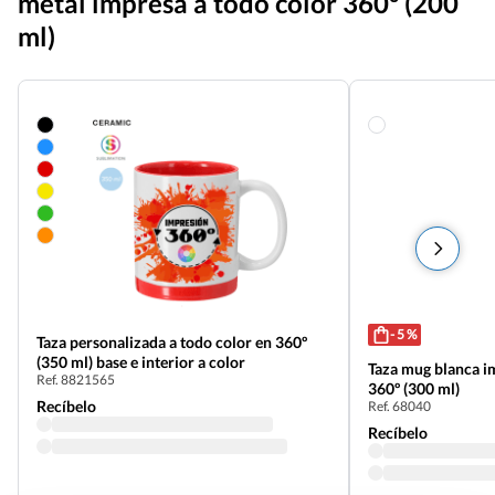
metal impresa a todo color 360º (200
ml)
- 5 %
Taza personalizada a todo color en 360º
(350 ml) base e interior a color
Taza mug blanca i
Ref. 8821565
360º (300 ml)
Recíbelo
Ref. 68040
Recíbelo