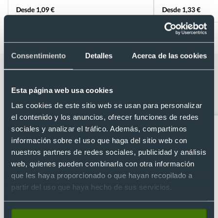
Desde 1,09 €
Desde 1,33 €
Consentimiento
Detalles
Acerca de las cookies
Categorías relacionadas con Taza de
metal impresa a todo color 360º (200
Esta página web usa cookies
ml)
Las cookies de este sitio web se usan para personalizar
el contenido y los anuncios, ofrecer funciones de redes
sociales y analizar el tráfico. Además, compartimos
información sobre el uso que haga del sitio web con
nuestros partners de redes sociales, publicidad y análisis
web, quienes pueden combinarla con otra información
que les haya proporcionado o que hayan recopilado a
partir del uso que haya hecho de sus servicios.
Abridores
Artículos para la cocina
personalizados