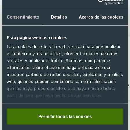
Categorías relacionadas con Tarjetero
Consentimiento
Detalles
Acerca de las cookies
publicitario en caña de trigo con RFID
y 1 compartimento
Esta página web usa cookies
Las cookies de este sitio web se usan para personalizar
el contenido y los anuncios, ofrecer funciones de redes
sociales y analizar el tráfico. Además, compartimos
información sobre el uso que haga del sitio web con
nuestros partners de redes sociales, publicidad y análisis
web, quienes pueden combinarla con otra información
Abanicos publicidad
Accesorios de seguridad
B
que les haya proporcionado o que hayan recopilado a
y localización
partir del uso que haya hecho de sus servicios.
Permitir todas las cookies