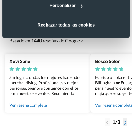
Personalizar
Lo que dicen nuestros clientes
Rechazar todas las cookies
4.9
Basado en 1440 reseñas de Google >
Xevi Sañé
Bosco Soler
Sin lugar a dudas los mejores haciendo
Ha sido un placer t
merchandising. Profesionales y mejor
Billingham ❤️ Enca
personas. Siempre contamos con ellos
para nuestro evento
para nuestros eventos. Recomiendo
maja que es su gente
Grupo Billingham sin dudar!
los productos cuand
100% recomendado
Ver reseña completa
Ver reseña complet
1/3