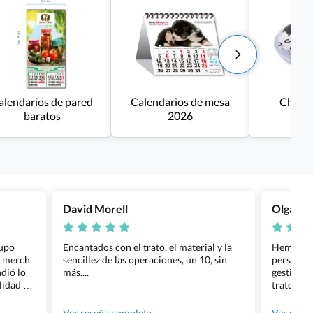
alendarios de pared
Calendarios de mesa
Chapas
baratos
2026
David Morell
Olga Na
rupo
Encantados con el trato, el material y la
Hemos rea
l merch
sencillez de las operaciones, un 10, sin
personali
dió lo
más....
gestión ha
lidad de
trato per
os.
quedara p
gente tan
Ver reseña completa
Ver rese