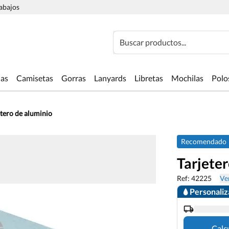
rabajos
Buscar productos...
las
Camisetas
Gorras
Lanyards
Libretas
Mochilas
Polo
etero de aluminio
Recomendado
Tarjeter
Ref: 42225
Ver
Personali
Calc