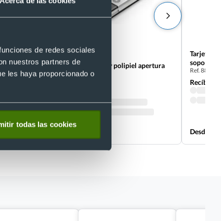
Acerca de las cookies
 funciones de redes sociales
- 5 %
Tarjetero
con nuestros partners de
soporte p
cierre
Tarjetero en aluminio y polipiel apertura
Ref. 88218
ue les haya proporcionado o
clip
Recíbelo
Ref. P93307
Recíbelo
itir todas las cookies
Desde 1,79 €
Desde 2,0