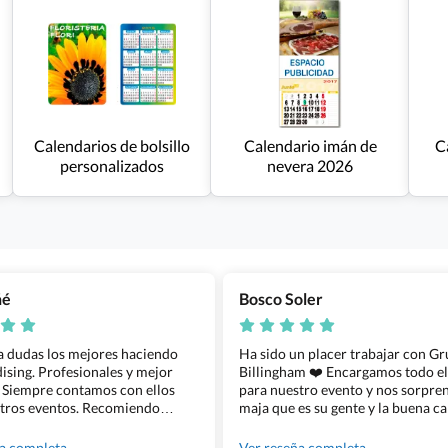
Calendarios de bolsillo
Calendario imán de
C
personalizados
nevera 2026
ñé
Bosco Soler
 a dudas los mejores haciendo
Ha sido un placer trabajar con G
sing. Profesionales y mejor
Billingham ❤️ Encargamos todo e
 Siempre contamos con ellos
para nuestro evento y nos sorpren
tros eventos. Recomiendo
maja que es su gente y la buena ca
lingham sin dudar!
los productos cuando los recibim
100% recomendado!!
ña completa
Ver reseña completa