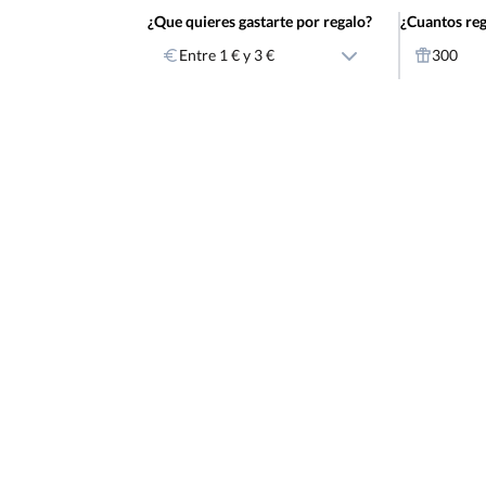
¿Que quieres gastarte por regalo?
¿Cuantos reg
Entre 1 € y 3 €
300