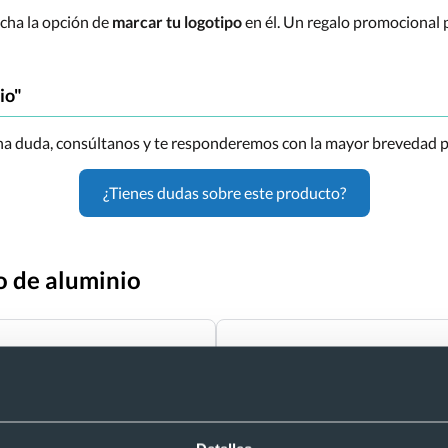
echa la opción de
marcar tu logotipo
en él. Un regalo promocional p
io"
una duda, consúltanos y te responderemos con la mayor brevedad p
¿Tienes dudas sobre este producto?
o de aluminio