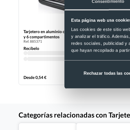
Consentimiento
Esta página web usa cookie
Las cookies de este sitio we
Tarjetero en aluminio con protección RFID
Tarjetero 
y analizar el tráfico. Ademá
Ref. 42206
y 6 compartimentos
Ref. 885371
Recíbelo
redes sociales, publicidad y
Recíbelo
que hayan recopilado a parti
Rechazar todas las co
Desde 0,54 €
Desde 1,73
Categorías relacionadas con Tarjet