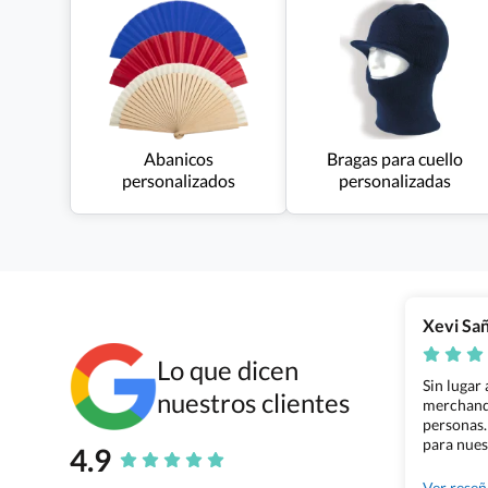
Abanicos
Bragas para cuello
personalizados
personalizadas
Xevi Sa
Lo que dicen
Sin lugar
nuestros clientes
merchandi
personas.
para nues
4.9
Grupo Bil
Ver rese