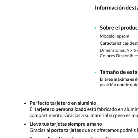
Información dest
Sobre el produ
Modelo: epsom
Características des
Dimensiones:
9 x 6 
Colores Disponible
Tamaño de est
El área máxima es 
posición donde quie
Perfecto tarjetero en aluminio
El
tarjetero personalizado
está fabricado en alumin
compartimento. Gracias a su material su peso es muy
Lleva tus tarjetas siempre a mano
Gracias al
porta tarjetas
que os ofrecemos podréis l