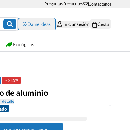
Preguntas frecuentes
Contáctanos
Dame ideas
Iniciar sesión
Cesta
s
Ecológicos
-35%
o de aluminio
 detalle
zado
ula precio personalizado