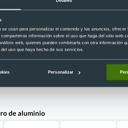
Detalles
s
b se usan para personalizar el contenido y los anuncios, ofrecer
- 5 %
Eco
cromado plata mate
s, compartimos información sobre el uso que haga del sitio web 
Tarjetero publicitario de bambú y 
 análisis web, quienes pueden combinarla con otra información q
metálico de 1 compartimento
Ref. 8820992
r del uso que haya hecho de sus servicios.
Recíbelo
okies
Personalizar
Perm
 €
Desde 1,08 €
ero de aluminio