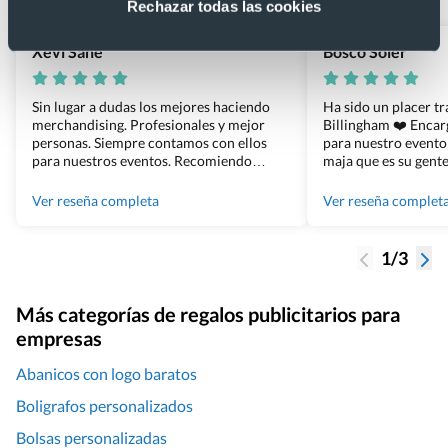
Rechazar todas las cookies
Xevi Sañé
Bosco Soler
Sin lugar a dudas los mejores haciendo
Ha sido un placer t
merchandising. Profesionales y mejor
Billingham ❤️ Enca
personas. Siempre contamos con ellos
para nuestro evento
para nuestros eventos. Recomiendo
maja que es su gente
Grupo Billingham sin dudar!
los productos cuand
100% recomendado
Ver reseña completa
Ver reseña complet
1/3
Más categorías de regalos publicitarios para
empresas
Abanicos con logo baratos
Boligrafos personalizados
Bolsas personalizadas