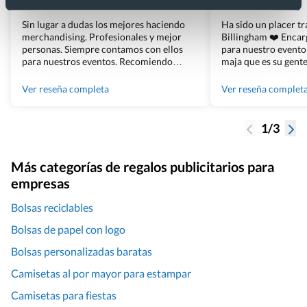
Sin lugar a dudas los mejores haciendo
Ha sido un placer t
merchandising. Profesionales y mejor
Billingham ❤️ Enca
personas. Siempre contamos con ellos
para nuestro evento
para nuestros eventos. Recomiendo
maja que es su gente
Grupo Billingham sin dudar!
los productos cuand
100% recomendado
Ver reseña completa
Ver reseña complet
1/3
Más categorías de regalos publicitarios para
empresas
Bolsas reciclables
Bolsas de papel con logo
Bolsas personalizadas baratas
Camisetas al por mayor para estampar
Camisetas para fiestas