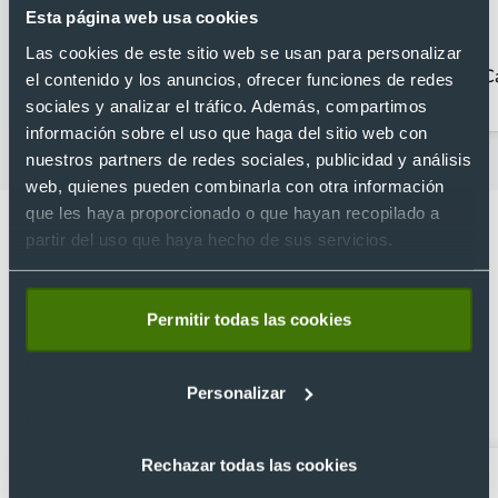
Esta página web usa cookies
Las cookies de este sitio web se usan para personalizar
Agendas personalizadas
Calculadoras
Ca
el contenido y los anuncios, ofrecer funciones de redes
2026
sociales y analizar el tráfico. Además, compartimos
información sobre el uso que haga del sitio web con
nuestros partners de redes sociales, publicidad y análisis
web, quienes pueden combinarla con otra información
que les haya proporcionado o que hayan recopilado a
partir del uso que haya hecho de sus servicios.
Lo que dicen nuestros clientes
Permitir todas las cookies
4.9
Personalizar
Basado en 1440 reseñas de Google >
Rechazar todas las cookies
Xevi Sañé
Bosco Soler