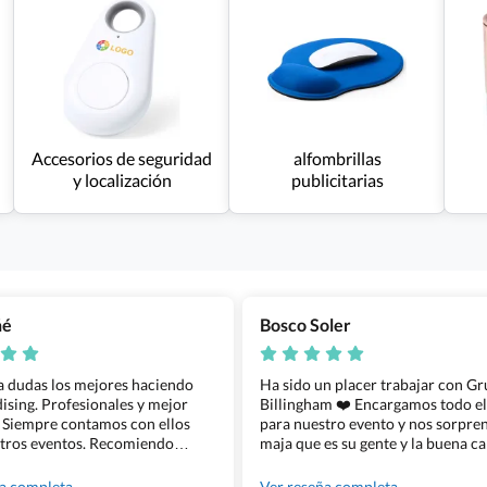
Accesorios de seguridad
alfombrillas
y localización
publicitarias
ñé
Bosco Soler
 a dudas los mejores haciendo
Ha sido un placer trabajar con G
sing. Profesionales y mejor
Billingham ❤️ Encargamos todo e
 Siempre contamos con ellos
para nuestro evento y nos sorpren
tros eventos. Recomiendo
maja que es su gente y la buena ca
lingham sin dudar!
los productos cuando los recibim
100% recomendado!!
ña completa
Ver reseña completa