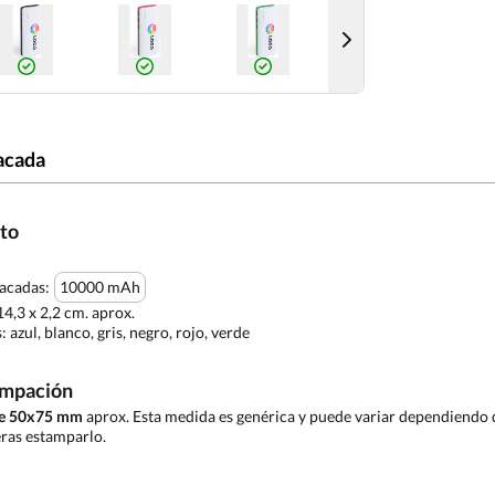
acada
cto
tacadas:
10000 mAh
14,3 x 2,2 cm. aprox.
s:
azul, blanco, gris, negro, rojo, verde
ampación
de 50x75 mm
aprox. Esta medida es genérica y puede variar dependiendo d
ras estamparlo.