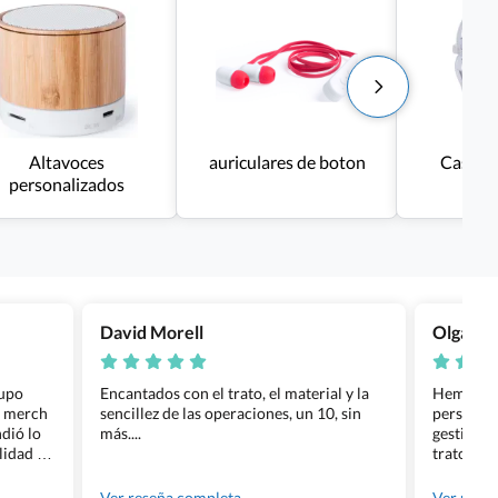
Altavoces
auriculares de boton
Cascos
personalizados
ba
David Morell
Olga Na
rupo
Encantados con el trato, el material y la
Hemos rea
l merch
sencillez de las operaciones, un 10, sin
personali
dió lo
más....
gestión ha
lidad de
trato per
os.
quedara p
gente tan
Ver reseña completa
Ver rese