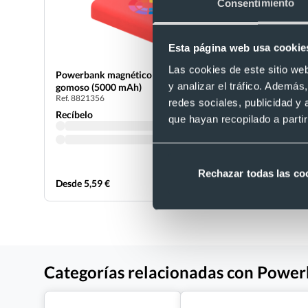
Consentimiento
Esta página web usa cookie
Las cookies de este sitio we
Eco
Powerbank magnético personalizado ABS
y analizar el tráfico. Ademá
gomoso (5000 mAh)
Powerbank
Ref. 8821356
redes sociales, publicidad y
(4000 mAh
Ref. 882085
Recíbelo
que hayan recopilado a parti
Recíbelo
Rechazar todas las co
Desde 5,59 €
Desde 7,38
Categorías relacionadas con Power