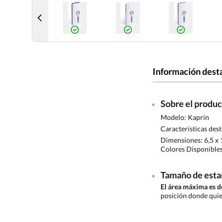
Información dest
Sobre el produ
Modelo: Kaprin
Características des
Dimensiones:
6,5 x 
Colores Disponible
Tamaño de est
El área máxima es 
posición donde quie