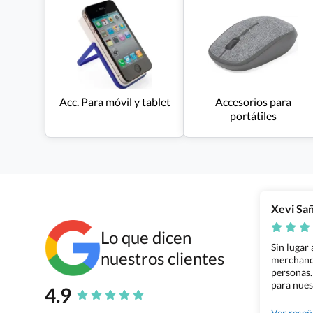
Acc. Para móvil y tablet
Accesorios para
portátiles
Xevi Sa
Lo que dicen
Sin lugar
nuestros clientes
merchandi
personas.
para nues
4.9
Grupo Bil
Ver rese