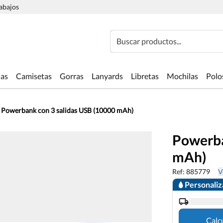
rabajos
Buscar productos...
las
Camisetas
Gorras
Lanyards
Libretas
Mochilas
Polo
Powerbank con 3 salidas USB (10000 mAh)
Powerba
mAh)
Ref: 885779
V
Personali
Calc