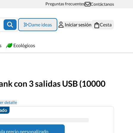
Preguntas frecuentes
Contáctanos
Dame ideas
Iniciar sesión
Cesta
s
Ecológicos
nk con 3 salidas USB (10000
er detalle
zado
ula precio personalizado