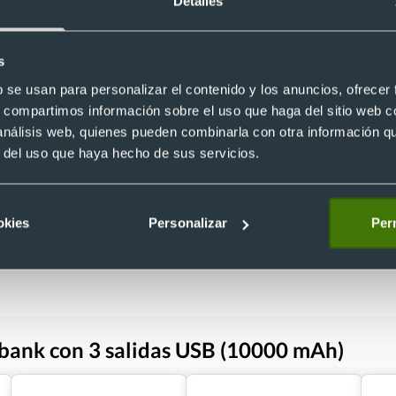
Detalles
s
b se usan para personalizar el contenido y los anuncios, ofrecer
Powerbank personalizado de alum
s, compartimos información sobre el uso que haga del sitio web 
calienta manos (4000 mAh)
 solar de bambú personalizado
Ref. 8821308
 análisis web, quienes pueden combinarla con otra información q
)
9
Recíbelo
r del uso que haya hecho de sus servicios.
okies
Personalizar
Perm
 €
Desde 8,08 €
bank con 3 salidas USB (10000 mAh)