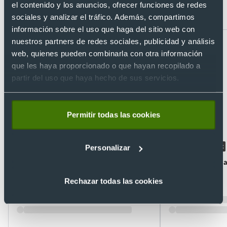
el contenido y los anuncios, ofrecer funciones de redes
personalizado MPS180 Keya 180
sociales y analizar el tráfico. Además, compartimos
información sobre el uso que haga del sitio web con
nuestros partners de redes sociales, publicidad y análisis
web, quienes pueden combinarla con otra información
que les haya proporcionado o que hayan recopilado a
partir del uso que haya hecho de sus servicios.
Permitir todas las cookies
+1
+1
Unisex
- 5 %
Unisex
Personalizar
Polo pique mezcla 35% algodón 65%
Polo pique 100% 
poliéster Fruit Of The Loom 180
Charles 180
Ref. 539.01
Ref. 8822339+38
Rechazar todas las cookies
Recíbelo
Recíbelo