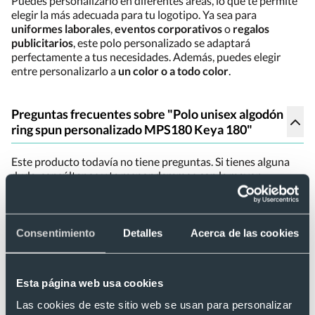
Puedes personalizarlo en diferentes áreas, lo que te permite
elegir la más adecuada para tu logotipo. Ya sea para
uniformes laborales
,
eventos corporativos
o
regalos
publicitarios
, este polo personalizado se adaptará
perfectamente a tus necesidades. Además, puedes elegir
entre personalizarlo a
un color o a todo color
.
Preguntas frecuentes sobre "Polo unisex algodón
ring spun personalizado MPS180 Keya 180"
Este producto todavía no tiene preguntas. Si tienes alguna
duda, consúltanos y te responderemos con la mayor
brevedad posible.
¿Tienes dudas sobre este producto?
Consentimiento
Detalles
Acerca de las cookies
Artículos relacionados con Polo
Esta página web usa cookies
unisex algodón ring spun
Las cookies de este sitio web se usan para personalizar