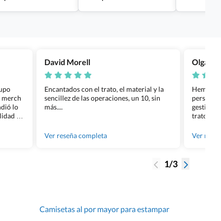
David Morell
Olga Na
rupo
Encantados con el trato, el material y la
Hemos rea
l merch
sencillez de las operaciones, un 10, sin
personali
dió lo
más....
gestión ha
lidad de
trato per
os.
quedara p
gente tan
Ver reseña completa
Ver rese
1/3
Camisetas al por mayor para estampar