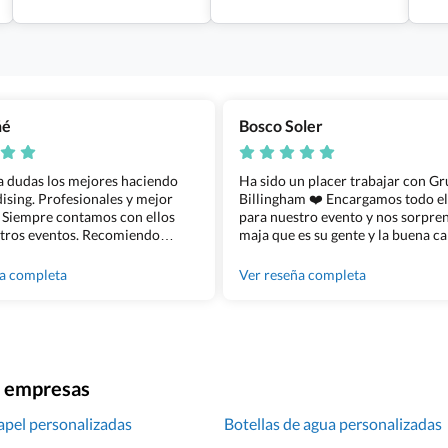
ñé
Bosco Soler
 a dudas los mejores haciendo
Ha sido un placer trabajar con G
sing. Profesionales y mejor
Billingham ❤️ Encargamos todo e
 Siempre contamos con ellos
para nuestro evento y nos sorpren
tros eventos. Recomiendo
maja que es su gente y la buena ca
lingham sin dudar!
los productos cuando los recibim
100% recomendado!!
ña completa
Ver reseña completa
ra empresas
apel personalizadas
Botellas de agua personalizadas