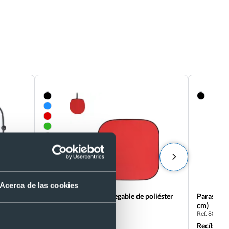
Acerca de las cookies
Parasol publicitario plegable de poliéster
Parasol e
170t (70x70 cm)
cm)
Ref. 8821467
Ref. 88570
Recíbelo
Recíbelo