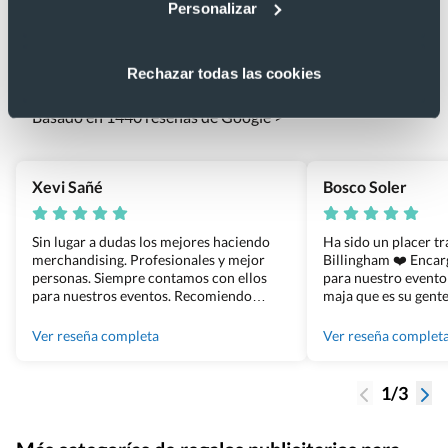
Personalizar
Lo que dicen nuestros clientes
Rechazar todas las cookies
4.9
Basado en 1440 reseñas de Google >
Xevi Sañé
Bosco Soler
Sin lugar a dudas los mejores haciendo
Ha sido un placer t
merchandising. Profesionales y mejor
Billingham ❤️ Enca
personas. Siempre contamos con ellos
para nuestro evento
para nuestros eventos. Recomiendo
maja que es su gente
Grupo Billingham sin dudar!
los productos cuand
100% recomendado
Ver reseña completa
Ver reseña complet
1/3