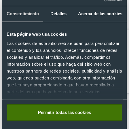
Categorías relacionadas con Parasol
publicitario plegable de poliéster 170t
Consentimiento
Detalles
Acerca de las cookies
(70x70 cm)
Esta página web usa cookies
Las cookies de este sitio web se usan para personalizar
el contenido y los anuncios, ofrecer funciones de redes
sociales y analizar el tráfico. Además, compartimos
información sobre el uso que haga del sitio web con
nuestros partners de redes sociales, publicidad y análisis
web, quienes pueden combinarla con otra información
Acampada y
Accesorios para coche
senderismo
personalizados
que les haya proporcionado o que hayan recopilado a
partir del uso que haya hecho de sus servicios.
Permitir todas las cookies