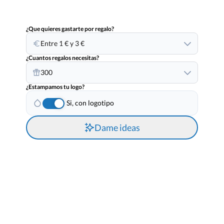
¿Que quieres gastarte por regalo?
Entre 1 € y 3 €
¿Cuantos regalos necesitas?
300
¿Estampamos tu logo?
Si, con logotipo
Dame ideas