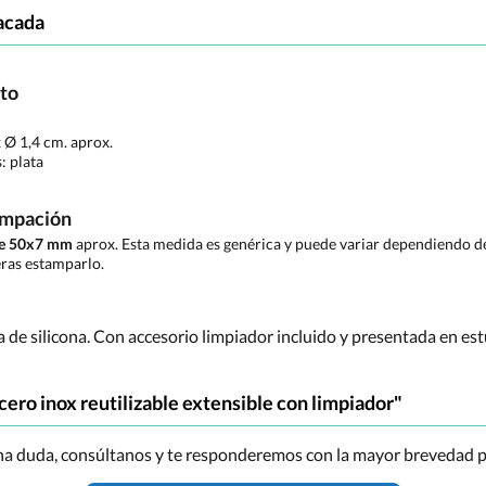
acada
cto
x Ø 1,4 cm. aprox.
s:
plata
ampación
de 50x7 mm
aprox. Esta medida es genérica y puede variar dependiendo de 
ras estamparlo.
illa de silicona. Con accesorio limpiador incluido y presentada en 
cero inox reutilizable extensible con limpiador"
una duda, consúltanos y te responderemos con la mayor brevedad p