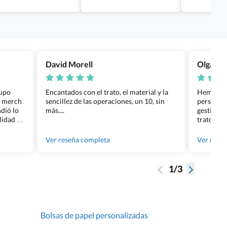
David Morell
Olga Na
rupo
Encantados con el trato, el material y la
Hemos rea
l merch
sencillez de las operaciones, un 10, sin
personali
dió lo
más....
gestión ha
lidad de
trato per
os.
quedara p
gente tan
Ver reseña completa
Ver rese
1/3
Bolsas de papel personalizadas