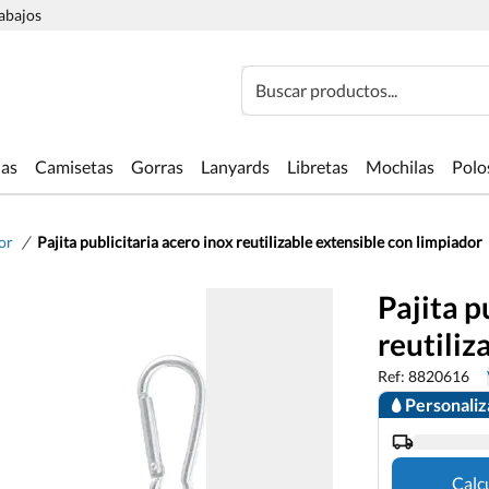
rabajos
Buscar productos...
las
Camisetas
Gorras
Lanyards
Libretas
Mochilas
Polo
/
cor
Pajita publicitaria acero inox reutilizable extensible con limpiador
Pajita p
reutiliz
Ref: 8820616
Personali
Calc