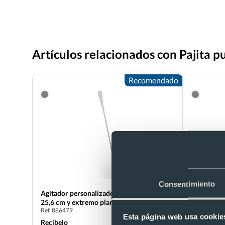
Artículos relacionados con Pajita pu
Recomendado
Consentimiento
Agitador personalizado espiral acero inox
Medidor b
Ref. 882079
25,6 cm y extremo plano
Ref. 886479
Recíbelo
Esta página web usa cookie
Recíbelo