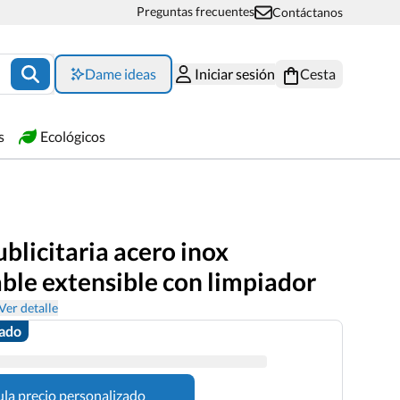
Preguntas frecuentes
Contáctanos
Dame ideas
Iniciar sesión
Cesta
s
Ecológicos
ublicitaria acero inox
able extensible con limpiador
Ver detalle
zado
ula precio personalizado