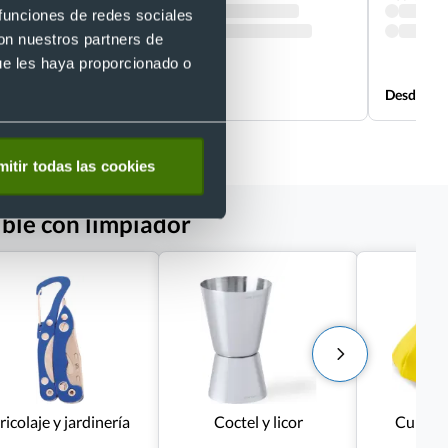
 funciones de redes sociales
con nuestros partners de
ue les haya proporcionado o
Desde 0,52 €
Desde 0,4
itir todas las cookies
ible con limpiador
ricolaje y jardinería
Coctel y licor
Cuidad