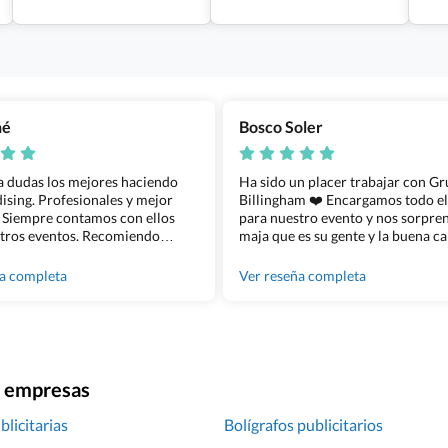
ñé
Bosco Soler
 a dudas los mejores haciendo
Ha sido un placer trabajar con G
sing. Profesionales y mejor
Billingham ❤️ Encargamos todo e
 Siempre contamos con ellos
para nuestro evento y nos sorpren
tros eventos. Recomiendo
maja que es su gente y la buena ca
lingham sin dudar!
los productos cuando los recibim
100% recomendado!!
ña completa
Ver reseña completa
ra empresas
licitarias
Bolígrafos publicitarios