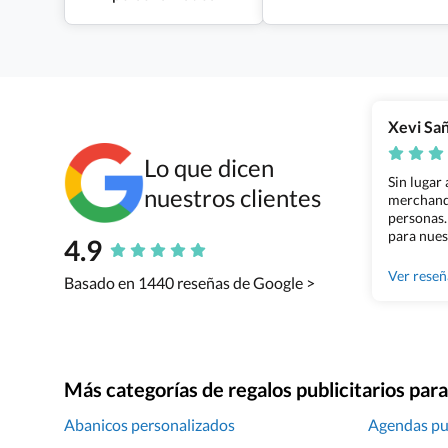
Xevi Sa
Lo que dicen
Sin lugar
nuestros clientes
merchandi
personas.
para nues
4.9
Grupo Bil
Ver rese
Basado en 1440 reseñas de Google >
Más categorías de regalos publicitarios pa
Abanicos personalizados
Agendas pub