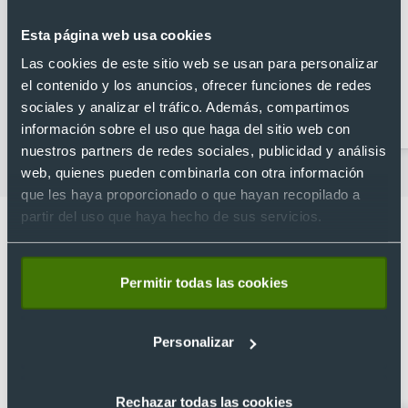
Esta página web usa cookies
Las cookies de este sitio web se usan para personalizar
el contenido y los anuncios, ofrecer funciones de redes
Abridores
Artículos para la cocina
sociales y analizar el tráfico. Además, compartimos
personalizados
información sobre el uso que haga del sitio web con
nuestros partners de redes sociales, publicidad y análisis
web, quienes pueden combinarla con otra información
que les haya proporcionado o que hayan recopilado a
partir del uso que haya hecho de sus servicios.
Permitir todas las cookies
Lo que dicen nuestros clientes
4.9
Personalizar
Basado en 1440 reseñas de Google >
Rechazar todas las cookies