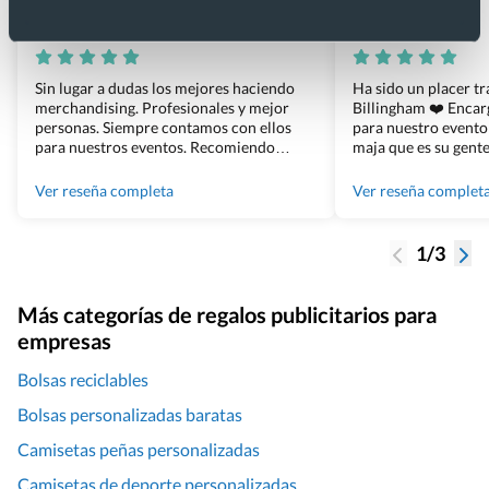
Xevi Sañé
Bosco Soler
Sin lugar a dudas los mejores haciendo
Ha sido un placer t
merchandising. Profesionales y mejor
Billingham ❤️ Enca
personas. Siempre contamos con ellos
para nuestro evento
para nuestros eventos. Recomiendo
maja que es su gente
Grupo Billingham sin dudar!
los productos cuand
100% recomendado
Ver reseña completa
Ver reseña complet
1/3
Más categorías de regalos publicitarios para
empresas
Bolsas reciclables
Bolsas personalizadas baratas
Camisetas peñas personalizadas
Camisetas de deporte personalizadas