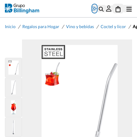
/
/
/
/
Inicio
Regalos para Hogar
Vino y bebidas
Coctel y licor
Ag