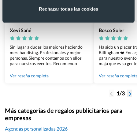
Basado en 1440 reseñas de Google >
Rechazar todas las cookies
Xevi Sañé
Bosco Soler
Sin lugar a dudas los mejores haciendo
Ha sido un placer t
merchandising. Profesionales y mejor
Billingham ❤️ Enca
personas. Siempre contamos con ellos
para nuestro evento
para nuestros eventos. Recomiendo
maja que es su gente
Grupo Billingham sin dudar!
los productos cuand
100% recomendado
Ver reseña completa
Ver reseña complet
1/3
Más categorías de regalos publicitarios para
empresas
Agendas personalizadas 2026