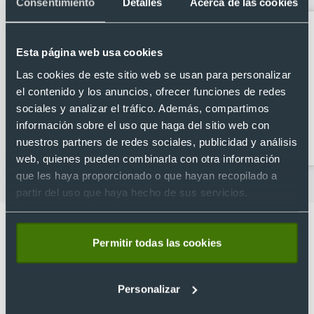
Consentimiento
Detalles
Acerca de las cookies
Esta página web usa cookies
Las cookies de este sitio web se usan para personalizar
el contenido y los anuncios, ofrecer funciones de redes
sociales y analizar el tráfico. Además, compartimos
información sobre el uso que haga del sitio web con
Accesorios de viaje
Accesorios de coche
nuestros partners de redes sociales, publicidad y análisis
web, quienes pueden combinarla con otra información
que les haya proporcionado o que hayan recopilado a
partir del uso que haya hecho de sus servicios.
Permitir todas las cookies
Lo que dicen nuestros clientes
Personalizar
4.9