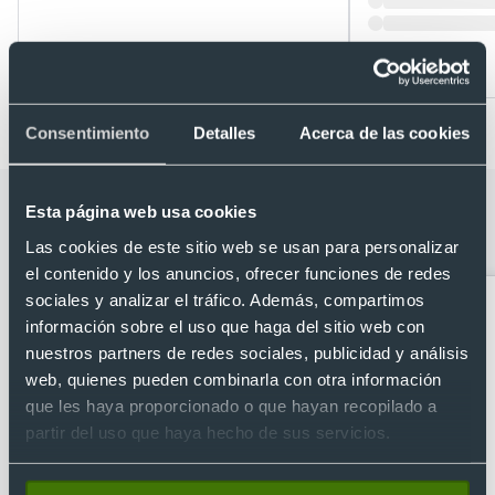
Desde 0,43 €
Desde 0,68 €
Consentimiento
Detalles
Acerca de las cookies
Categorías relacionadas con Mochila
Esta página web usa cookies
saco nevera para personalizar (4 L)
Las cookies de este sitio web se usan para personalizar
el contenido y los anuncios, ofrecer funciones de redes
sociales y analizar el tráfico. Además, compartimos
información sobre el uso que haga del sitio web con
nuestros partners de redes sociales, publicidad y análisis
web, quienes pueden combinarla con otra información
que les haya proporcionado o que hayan recopilado a
partir del uso que haya hecho de sus servicios.
Accesorios de viaje
Bandoleras
personalizadas