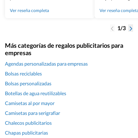
Grupo Billingham sin dudar!
los productos cuand
100% recomendado
Ver reseña completa
Ver reseña complet
1/3
Más categorías de regalos publicitarios para
empresas
Agendas personalizadas para empresas
Bolsas reciclables
Bolsas personalizadas
Botellas de agua reutilizables
Camisetas al por mayor
Camisetas para serigrafiar
Chalecos publicitarios
Chapas publicitarias