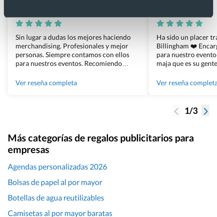
Xevi Sañé
Bosco Soler
Sin lugar a dudas los mejores haciendo
Ha sido un placer t
merchandising. Profesionales y mejor
Billingham ❤️ Enca
personas. Siempre contamos con ellos
para nuestro evento
para nuestros eventos. Recomiendo
maja que es su gente
Grupo Billingham sin dudar!
los productos cuand
100% recomendado
Ver reseña completa
Ver reseña complet
1/3
Más categorías de regalos publicitarios para
empresas
Agendas personalizadas 2026
Bolsas de papel al por mayor
Botellas de agua reutilizables
Camisetas al por mayor baratas