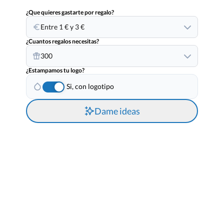
¿Que quieres gastarte por regalo?
Entre 1 € y 3 €
¿Cuantos regalos necesitas?
300
¿Estampamos tu logo?
Si, con logotipo
Dame ideas