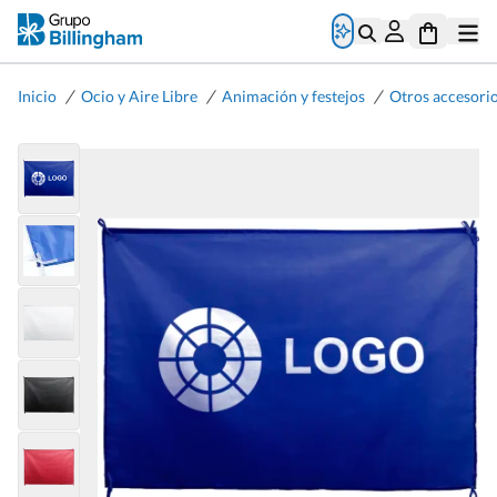
/
/
/
Inicio
Ocio y Aire Libre
Animación y festejos
Otros accesorio