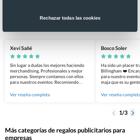
Lo que dicen nuestros clientes
4.9
Rechazar todas las cookies
Basado en 1440 reseñas de Google >
Xevi Sañé
Bosco Soler
Sin lugar a dudas los mejores haciendo
Ha sido un placer t
merchandising. Profesionales y mejor
Billingham ❤️ Enca
personas. Siempre contamos con ellos
para nuestro evento
para nuestros eventos. Recomiendo
maja que es su gente
Grupo Billingham sin dudar!
los productos cuand
100% recomendado
Ver reseña completa
Ver reseña complet
1/3
Más categorías de regalos publicitarios para
empresas