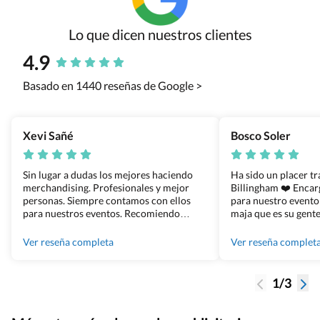
Lo que dicen nuestros clientes
4.9
Basado en 1440 reseñas de Google >
Xevi Sañé
Bosco Soler
Sin lugar a dudas los mejores haciendo
Ha sido un placer t
merchandising. Profesionales y mejor
Billingham ❤️ Enca
personas. Siempre contamos con ellos
para nuestro evento
para nuestros eventos. Recomiendo
maja que es su gente
Grupo Billingham sin dudar!
los productos cuand
100% recomendado
Ver reseña completa
Ver reseña complet
1/3