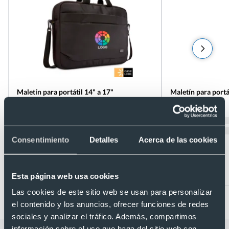
Maletín para portátil 14" a 17"
Maletín para portá
Ref. D00288
personalizado advantage Case Logic
Ref. D00248
Recíbelo
Recíbelo
Consentimiento
Detalles
Acerca de las cookies
Desde 23,62 €
Desde 33,76 €
Esta página web usa cookies
Las cookies de este sitio web se usan para personalizar
el contenido y los anuncios, ofrecer funciones de redes
sociales y analizar el tráfico. Además, compartimos
información sobre el uso que haga del sitio web con