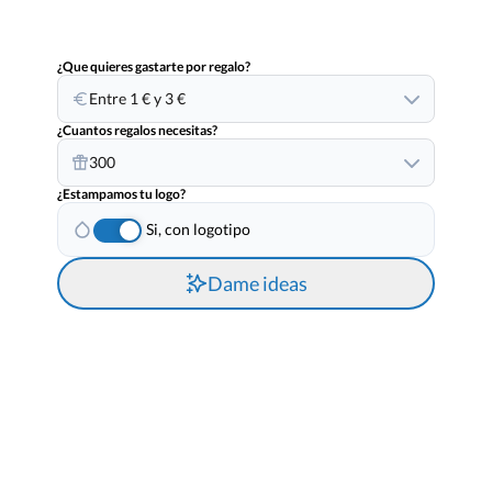
¿Que quieres gastarte por regalo?
Entre 1 € y 3 €
¿Cuantos regalos necesitas?
300
¿Estampamos tu logo?
Si, con logotipo
Dame ideas