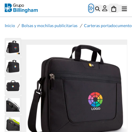
/
/
Inicio
Bolsas y mochilas publicitarias
Carteras portadocumento