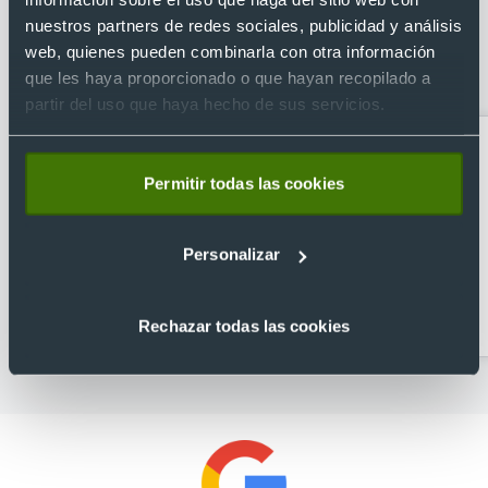
Categorías relacionadas con Maletín
nuestros partners de redes sociales, publicidad y análisis
para portátil 15,6'' personalizado
web, quienes pueden combinarla con otra información
que les haya proporcionado o que hayan recopilado a
value Case Logic
partir del uso que haya hecho de sus servicios.
Permitir todas las cookies
Personalizar
Accesorios de viaje
Bandoleras
personalizadas
Rechazar todas las cookies