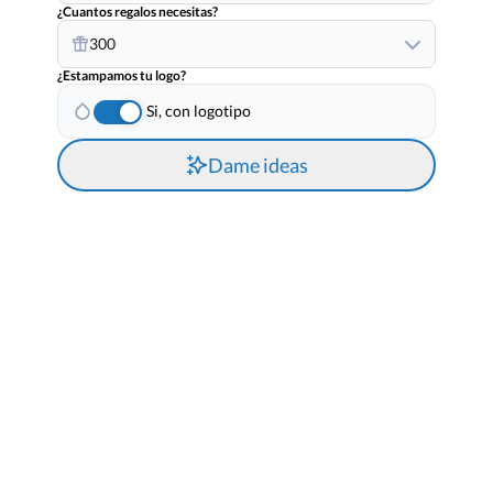
¿Cuantos regalos necesitas?
300
¿Estampamos tu logo?
Si, con logotipo
Dame ideas