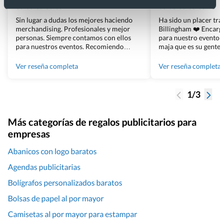
Sin lugar a dudas los mejores haciendo
Ha sido un placer t
merchandising. Profesionales y mejor
Billingham ❤️ Enca
personas. Siempre contamos con ellos
para nuestro evento
para nuestros eventos. Recomiendo
maja que es su gente
Grupo Billingham sin dudar!
los productos cuand
100% recomendado
Ver reseña completa
Ver reseña complet
1/3
Más categorías de regalos publicitarios para
empresas
Abanicos con logo baratos
Agendas publicitarias
Bolígrafos personalizados baratos
Bolsas de papel al por mayor
Camisetas al por mayor para estampar