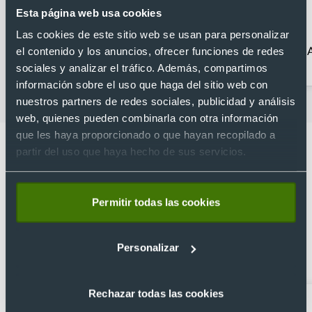
Esta página web usa cookies
Las cookies de este sitio web se usan para personalizar
Senderismo
Accesorios para
el contenido y los anuncios, ofrecer funciones de redes
bicicletas baratos
sociales y analizar el tráfico. Además, compartimos
información sobre el uso que haga del sitio web con
nuestros partners de redes sociales, publicidad y análisis
web, quienes pueden combinarla con otra información
que les haya proporcionado o que hayan recopilado a
partir del uso que haya hecho de sus servicios.
Lo que dicen nuestros clientes
Permitir todas las cookies
4.9
Personalizar
Basado en 1440 reseñas de Google >
Rechazar todas las cookies
Xevi Sañé
Bosco Soler