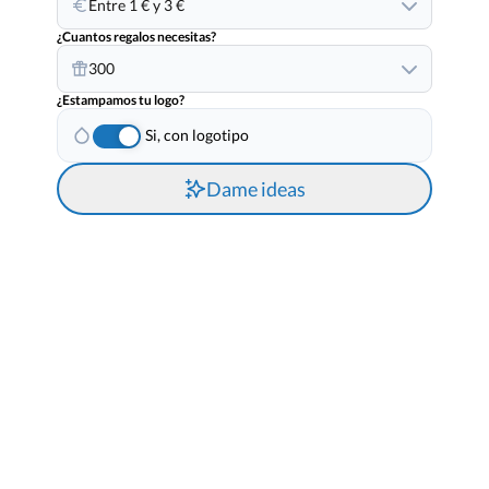
Entre 1 € y 3 €
¿Cuantos regalos necesitas?
300
¿Estampamos tu logo?
Si, con logotipo
Dame ideas