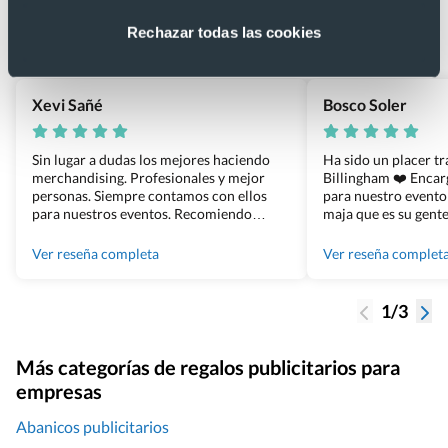
4.9
Rechazar todas las cookies
Basado en 1440 reseñas de Google >
Xevi Sañé
Bosco Soler
Sin lugar a dudas los mejores haciendo
Ha sido un placer t
merchandising. Profesionales y mejor
Billingham ❤️ Enca
personas. Siempre contamos con ellos
para nuestro evento
para nuestros eventos. Recomiendo
maja que es su gente
Grupo Billingham sin dudar!
los productos cuand
100% recomendado
Ver reseña completa
Ver reseña complet
1/3
Más categorías de regalos publicitarios para
empresas
Abanicos publicitarios