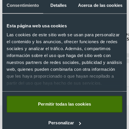
Consentimiento
Detalles
Acerca de las cookies
Esta página web usa cookies
Bidón personalizado sólido de plástico sin
Bidón de ciclismo
Las cookies de este sitio web se usan para personalizar
BPA (700 ml)
plástico sin BPA (
el contenido y los anuncios, ofrecer funciones de redes
Ref. 68933
Ref. 9994616
sociales y analizar el tráfico. Además, compartimos
Recíbelo
Recíbelo
información sobre el uso que haga del sitio web con
nuestros partners de redes sociales, publicidad y análisis
web, quienes pueden combinarla con otra información
que les haya proporcionado o que hayan recopilado a
Desde 1,09 €
Desde 0,63 €
partir del uso que haya hecho de sus servicios.
Permitir todas las cookies
Categorías relacionadas con Bidón de
Personalizar
plástico personalizado de colores (500