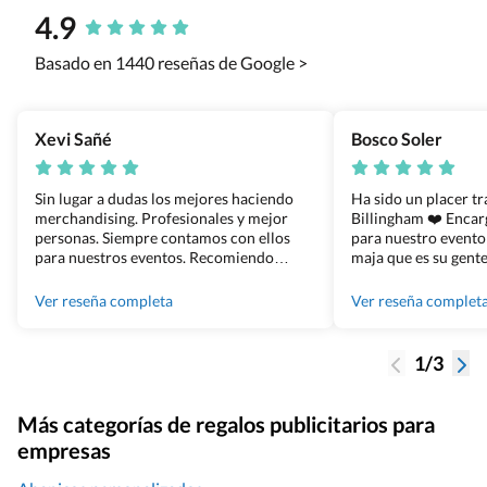
4.9
Basado en 1440 reseñas de Google >
Xevi Sañé
Bosco Soler
Sin lugar a dudas los mejores haciendo
Ha sido un placer t
merchandising. Profesionales y mejor
Billingham ❤️ Enca
personas. Siempre contamos con ellos
para nuestro evento
para nuestros eventos. Recomiendo
maja que es su gente
Grupo Billingham sin dudar!
los productos cuand
100% recomendado
Ver reseña completa
Ver reseña complet
1/3
Más categorías de regalos publicitarios para
empresas