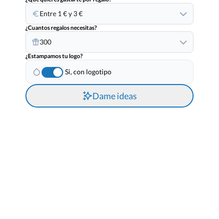
Entre 1 € y 3 €
¿Cuantos regalos necesitas?
300
¿Estampamos tu logo?
Si, con logotipo
Dame ideas