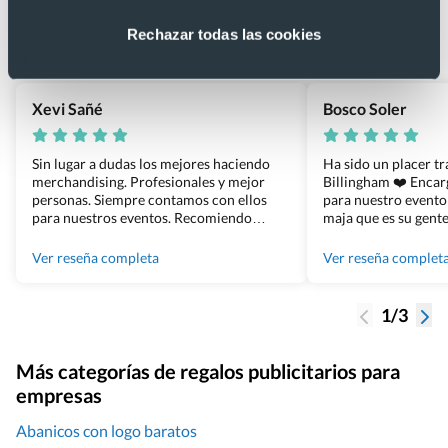
4.9
Rechazar todas las cookies
Basado en 1440 reseñas de Google >
Xevi Sañé
Bosco Soler
Sin lugar a dudas los mejores haciendo
Ha sido un placer t
merchandising. Profesionales y mejor
Billingham ❤️ Enca
personas. Siempre contamos con ellos
para nuestro evento
para nuestros eventos. Recomiendo
maja que es su gente
Grupo Billingham sin dudar!
los productos cuand
100% recomendado
Ver reseña completa
Ver reseña complet
1/3
Más categorías de regalos publicitarios para
empresas
Abanicos con logo baratos