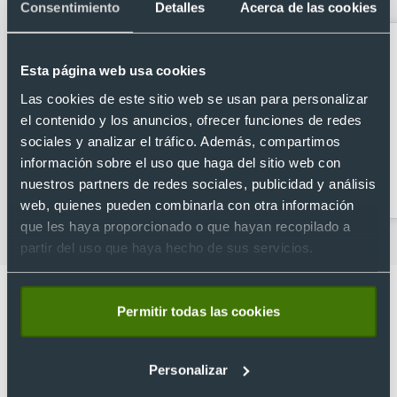
Consentimiento
Detalles
Acerca de las cookies
Esta página web usa cookies
Las cookies de este sitio web se usan para personalizar
el contenido y los anuncios, ofrecer funciones de redes
sociales y analizar el tráfico. Además, compartimos
información sobre el uso que haga del sitio web con
Gorras para niños al por
Gorras personalizadas
nuestros partners de redes sociales, publicidad y análisis
mayor
baratas
web, quienes pueden combinarla con otra información
que les haya proporcionado o que hayan recopilado a
partir del uso que haya hecho de sus servicios.
Permitir todas las cookies
Lo que dicen nuestros clientes
Personalizar