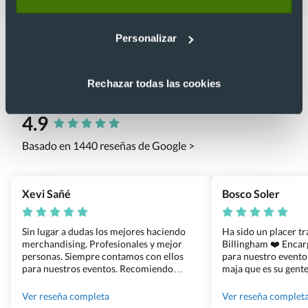
Personalizar
Rechazar todas las cookies
Lo que dicen nuestros clientes
4.9
Basado en 1440 reseñas de Google >
Xevi Sañé
Bosco Soler
Sin lugar a dudas los mejores haciendo
Ha sido un placer t
merchandising. Profesionales y mejor
Billingham ❤️ Enca
personas. Siempre contamos con ellos
para nuestro evento
para nuestros eventos. Recomiendo
maja que es su gente
Grupo Billingham sin dudar!
los productos cuand
100% recomendado
Ver reseña completa
Ver reseña complet