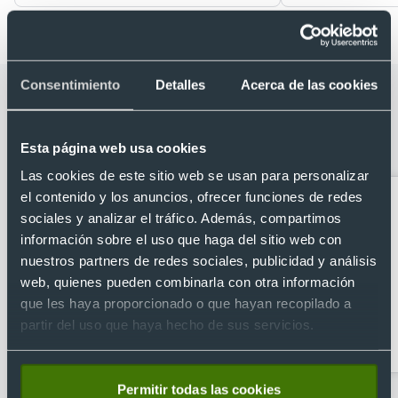
Consentimiento
Detalles
Acerca de las cookies
Categorías relacionadas con Gorro
cálido de punto canalé y acrílico
elástico personalizado
Esta página web usa cookies
Las cookies de este sitio web se usan para personalizar
el contenido y los anuncios, ofrecer funciones de redes
sociales y analizar el tráfico. Además, compartimos
información sobre el uso que haga del sitio web con
nuestros partners de redes sociales, publicidad y análisis
web, quienes pueden combinarla con otra información
que les haya proporcionado o que hayan recopilado a
partir del uso que haya hecho de sus servicios.
Gorras para niños
Gorras bordadas
baratas
Permitir todas las cookies