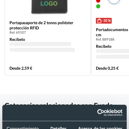
- 35 %
Portapasaporte de 2 tonos poliéster
protección RFID
Portadocumentos d
Ref. 69107
cm
Recíbelo
Ref. 889188
Recíbelo
Desde 2,59 €
Desde 0,25 €
Categorías relacionadas con Funda
pasaporte PU con identificador de
maletas 13 x 19 x 1 cm
Consentimiento
Detalles
Acerca de las cookies