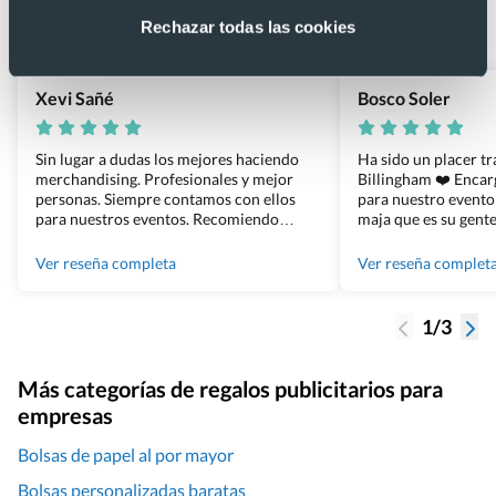
Basado en 1440 reseñas de Google >
Rechazar todas las cookies
Xevi Sañé
Bosco Soler
Sin lugar a dudas los mejores haciendo
Ha sido un placer t
merchandising. Profesionales y mejor
Billingham ❤️ Enca
personas. Siempre contamos con ellos
para nuestro evento
para nuestros eventos. Recomiendo
maja que es su gente
Grupo Billingham sin dudar!
los productos cuand
100% recomendado
Ver reseña completa
Ver reseña complet
1/3
Más categorías de regalos publicitarios para
empresas
Bolsas de papel al por mayor
Bolsas personalizadas baratas