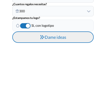
¿Cuantos regalos necesitas?
300
¿Estampamos tu logo?
Si, con logotipo
Dame ideas