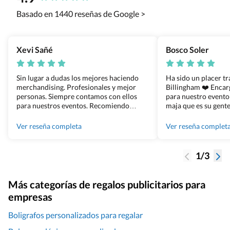
Basado en 1440 reseñas de Google >
Xevi Sañé
Bosco Soler
Sin lugar a dudas los mejores haciendo
Ha sido un placer t
merchandising. Profesionales y mejor
Billingham ❤️ Enca
personas. Siempre contamos con ellos
para nuestro evento
para nuestros eventos. Recomiendo
maja que es su gente
Grupo Billingham sin dudar!
los productos cuand
100% recomendado
Ver reseña completa
Ver reseña complet
1/3
Más categorías de regalos publicitarios para
empresas
Boligrafos personalizados para regalar