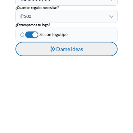
¿Cuantos regalos necesitas?
300
¿Estampamos tu logo?
Si, con logotipo
Dame ideas