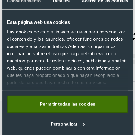
Consentimiento
Detalles
Acerca de las cookies
+4
Esta página web usa cookies
- 15 %
Unisex
Unisex
Las cookies de este sitio web se usan para personalizar
Chaqueta polar de micropolar en 18
Chaqueta estilo po
colores dakota Valento 300
deporte al aire li
el contenido y los anuncios, ofrecer funciones de redes
Ref. V160
Ref. H1195
sociales y analizar el tráfico. Además, compartimos
Recíbelo
Recíbelo
información sobre el uso que haga del sitio web con
nuestros partners de redes sociales, publicidad y análisis
web, quienes pueden combinarla con otra información
Desde 7,34 €
Desde 10,83 €
que les haya proporcionado o que hayan recopilado a
partir del uso que haya hecho de sus servicios.
Permitir todas las cookies
Categorías relacionadas con Chaqueta
polar cremallera y bolsillos ARTIC
Personalizar
Roly 300