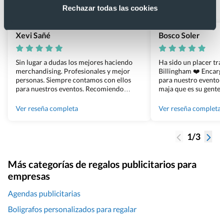
Basado en 1440 reseñas de Google >
Rechazar todas las cookies
Xevi Sañé
Bosco Soler
Sin lugar a dudas los mejores haciendo
Ha sido un placer t
merchandising. Profesionales y mejor
Billingham ❤️ Enca
personas. Siempre contamos con ellos
para nuestro evento
para nuestros eventos. Recomiendo
maja que es su gente
Grupo Billingham sin dudar!
los productos cuand
100% recomendado
Ver reseña completa
Ver reseña complet
1/3
Más categorías de regalos publicitarios para
empresas
Agendas publicitarias
Boligrafos personalizados para regalar