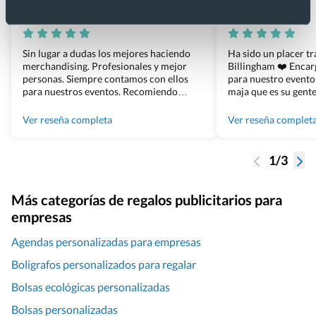
Xevi Sañé
Bosco Soler
Sin lugar a dudas los mejores haciendo
Ha sido un placer t
merchandising. Profesionales y mejor
Billingham ❤️ Enca
personas. Siempre contamos con ellos
para nuestro evento
para nuestros eventos. Recomiendo
maja que es su gente
Grupo Billingham sin dudar!
los productos cuand
100% recomendado
Ver reseña completa
Ver reseña complet
1/3
Más categorías de regalos publicitarios para
empresas
Agendas personalizadas para empresas
Boligrafos personalizados para regalar
Bolsas ecológicas personalizadas
Bolsas personalizadas