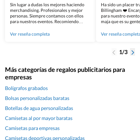
Sin lugar a dudas los mejores haciendo
Ha sido un placer t
merchandising. Profesionales y mejor
Billingham ❤️ Enca
personas. Siempre contamos con ellos
para nuestro evento
para nuestros eventos. Recomiendo
maja que es su gente
Grupo Billingham sin dudar!
los productos cuand
100% recomendado
Ver reseña completa
Ver reseña complet
1/3
Más categorías de regalos publicitarios para
empresas
Bolígrafos grabados
Bolsas personalizadas baratas
Botellas de agua personalizadas
Camisetas al por mayor baratas
Camisetas para empresas
Camisetas deportivas personalizadas