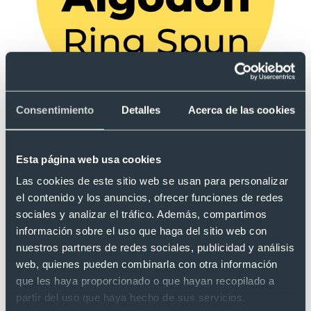
Consentimiento
Detalles
Acerca de las cookies
Tejido suave y resistente:
Es camiseta está fabricada en algodón Ring Spun, un material
Esta página web usa cookies
de tacto suave y resistente, justo lo que necesitamos para el
Las cookies de este sitio web se usan para personalizar
día a día de los más pequeños.
el contenido y los anuncios, ofrecer funciones de redes
sociales y analizar el tráfico. Además, compartimos
Preguntas frecuentes sobre "Camiseta algodón
información sobre el uso que haga del sitio web con
ring spun de manga corta de niño YC150 Keya
nuestros partners de redes sociales, publicidad y análisis
150"
web, quienes pueden combinarla con otra información
que les haya proporcionado o que hayan recopilado a
partir del uso que haya hecho de sus servicios.
¿Tiene sobrecoste añadir más de un logo en el