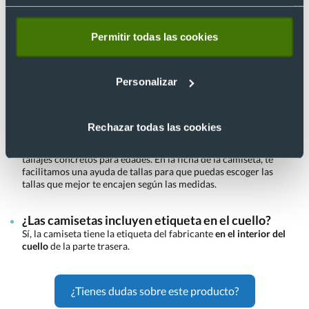
pecho de la camiseta? ¿Y mezclar colores del
mismo modelo de camiseta?
Puedes
añadir tantos logos como desees
. Si pones todos los
Permitir todas las cookies
logos dentro de la
misma área de estampación
que te
facilitamos,
no tiene sobrecostes
. Además, si mezcla
diferentes colores de camisetas del mismo modelo, el precio
Personalizar
es el mismo.
Estas camisetas de niños ¿a qué equivale en años
Rechazar todas las cookies
el tallaje?
Cada niño es un mundo, por ello no se puede establecer unos
tallajes concretos para edades. En la ficha de la camiseta, te
facilitamos una ayuda de tallas para que puedas escoger las
tallas que mejor te encajen según las medidas.
¿Las camisetas incluyen etiqueta en el cuello?
Sí, la camiseta tiene la etiqueta del fabricante
en el interior del
cuello
de la parte trasera.
¿Tienes dudas sobre este producto?