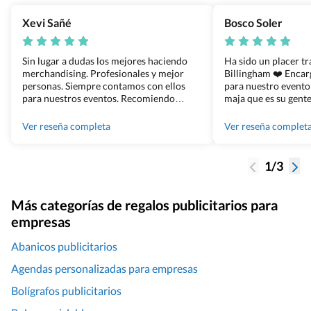
Xevi Sañé
Bosco Soler
Sin lugar a dudas los mejores haciendo
Ha sido un placer t
merchandising. Profesionales y mejor
Billingham ❤️ Enca
personas. Siempre contamos con ellos
para nuestro evento
para nuestros eventos. Recomiendo
maja que es su gente
Grupo Billingham sin dudar!
los productos cuand
100% recomendado
Ver reseña completa
Ver reseña complet
1/3
Más categorías de regalos publicitarios para
empresas
Abanicos publicitarios
Agendas personalizadas para empresas
Bolígrafos publicitarios