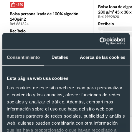
- 5 %
Bolsa lona de algo
280 g/m² 45 x 38 x
Bolsa personalizada de 100% algodón
Ref. 9992820
140g/m2
Recíbelo
Ref. 881824
Recíbelo
Desde 0,68 €
Desde 1,90 €
Consentimiento
Detalles
Acerca de las cookies
Esta página web usa cookies
Las cookies de este sitio web se usan para personalizar
Categorías relacionadas con Bolsa
el contenido y los anuncios, ofrecer funciones de redes
ecológica personalizada de algodón
sociales y analizar el tráfico. Además, compartimos
orgánico 140 g/m2 38 x 42 x 8 cm
información sobre el uso que haga del sitio web con
nuestros partners de redes sociales, publicidad y análisis
web, quienes pueden combinarla con otra información
que les haya proporcionado o que hayan recopilado a