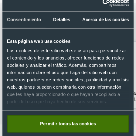
Categorías relacionadas con Bolígrafo
Consentimiento
Detalles
Acerca de las cookies
clásico con diseño bicolor clip colorido
y tinta azul
Esta página web usa cookies
Las cookies de este sitio web se usan para personalizar
el contenido y los anuncios, ofrecer funciones de redes
sociales y analizar el tráfico. Además, compartimos
información sobre el uso que haga del sitio web con
nuestros partners de redes sociales, publicidad y análisis
web, quienes pueden combinarla con otra información
Bolígrafos clásicos
Bolígrafos
Bo
que les haya proporcionado o que hayan recopilado a
personalizados con
partir del uso que haya hecho de sus servicios.
estuche
Permitir todas las cookies