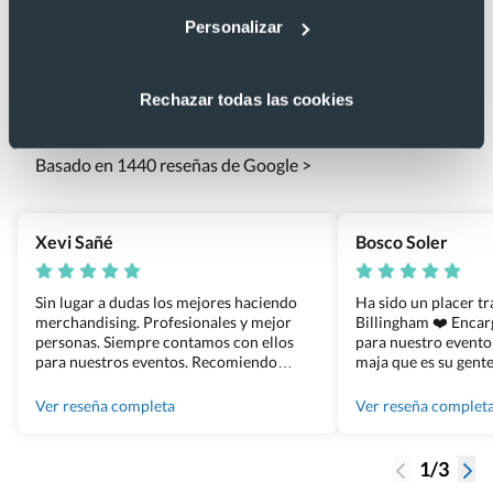
Personalizar
Lo que dicen nuestros clientes
Rechazar todas las cookies
4.9
Basado en 1440 reseñas de Google >
Xevi Sañé
Bosco Soler
Sin lugar a dudas los mejores haciendo
Ha sido un placer t
merchandising. Profesionales y mejor
Billingham ❤️ Enca
personas. Siempre contamos con ellos
para nuestro evento
para nuestros eventos. Recomiendo
maja que es su gente
Grupo Billingham sin dudar!
los productos cuand
100% recomendado
Ver reseña completa
Ver reseña complet
1/3