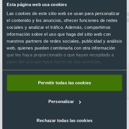
Recíbelo
Ref. V7370
Esta página web usa cookies
Recíbelo
Las cookies de este sitio web se usan para personalizar
el contenido y los anuncios, ofrecer funciones de redes
sociales y analizar el tráfico. Además, compartimos
información sobre el uso que haga del sitio web con
Desde 7,34 €
Desde 7,34 €
nuestros partners de redes sociales, publicidad y análisis
web, quienes pueden combinarla con otra información
que les haya proporcionado o que hayan recopilado a
partir del uso que haya hecho de sus servicios.
Categorías relacionadas con Bata de
trabajo cruzada en manga corta de
Permitir todas las cookies
mujer Velilla
Personalizar
Rechazar todas las cookies