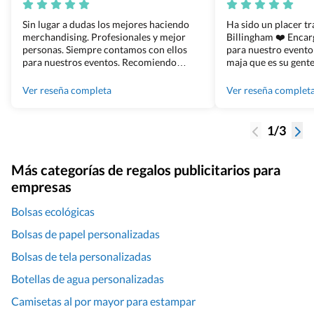
Sin lugar a dudas los mejores haciendo
Ha sido un placer t
merchandising. Profesionales y mejor
Billingham ❤️ Enca
personas. Siempre contamos con ellos
para nuestro evento
para nuestros eventos. Recomiendo
maja que es su gente
Grupo Billingham sin dudar!
los productos cuand
100% recomendado
Ver reseña completa
Ver reseña complet
1/3
Más categorías de regalos publicitarios para
empresas
Bolsas ecológicas
Bolsas de papel personalizadas
Bolsas de tela personalizadas
Botellas de agua personalizadas
Camisetas al por mayor para estampar