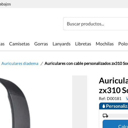
rabajos
Buscar productos...
las
Camisetas
Gorras
Lanyards
Libretas
Mochilas
Polo
/
Auriculares diadema
Auriculares con cable personalizados zx310 So
Auricul
zx310 S
Ref: D00181
V
Personali
Calc