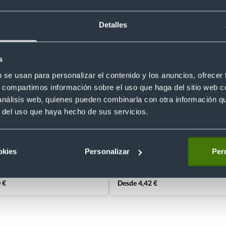
Detalles
s
b se usan para personalizar el contenido y los anuncios, ofrecer
s, compartimos información sobre el uso que haga del sitio web 
 análisis web, quienes pueden combinarla con otra información q
s personalizados bluetooth 5. 0
Auriculares gaming personalizado
r del uso que haya hecho de sus servicios.
tas para merchandising
luces LED multicolor
8
Ref. 8821947
Recíbelo
okies
Personalizar
Perm
 €
Desde 4,42 €