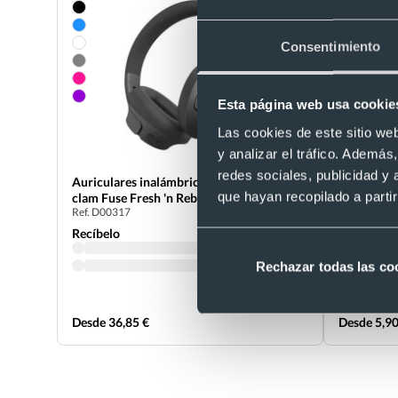
Consentimiento
Esta página web usa cookie
Las cookies de este sitio we
y analizar el tráfico. Ademá
redes sociales, publicidad y
Auriculares inalámbricos personalizados
Auriculare
que hayan recopilado a parti
clam Fuse Fresh 'n Rebel
vanguardis
Ref. D00317
Ref. 882028
Recíbelo
Recíbelo
Rechazar todas las co
Desde 36,85 €
Desde 5,90