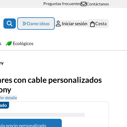
Preguntas frecuentes
Contáctanos
Dame ideas
Iniciar sesión
Cesta
s
Ecológicos
ny
ares con cable personalizados
ony
er detalle
zado
ula precio personalizado