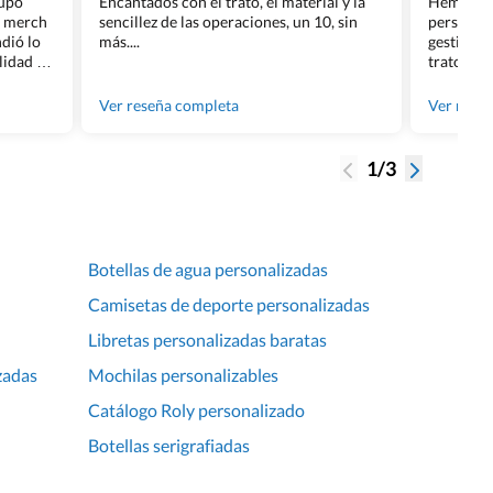
rupo
Encantados con el trato, el material y la
Hemos rea
l merch
sencillez de las operaciones, un 10, sin
personali
dió lo
más....
gestión ha
lidad de
trato per
os.
quedara p
gente tan
Ver reseña completa
Ver rese
1/3
Botellas de agua personalizadas
Camisetas de deporte personalizadas
Libretas personalizadas baratas
zadas
Mochilas personalizables
Catálogo Roly personalizado
Botellas serigrafiadas