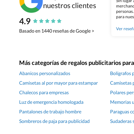
Sin lugar
nuestros clientes
merchandi
personas.
para nues
4.9
Grupo Bil
Ver rese
Basado en 1440 reseñas de Google >
Más categorías de regalos publicitarios pa
Abanicos personalizados
Bolígrafos 
Camisetas al por mayor para estampar
Camisetas 
Chalecos para empresas
Polares per
Luz de emergencia homologada
Memorias u
Pantalones de trabajo hombre
Paraguas c
Sombreros de paja para publicidad
Sudaderas s