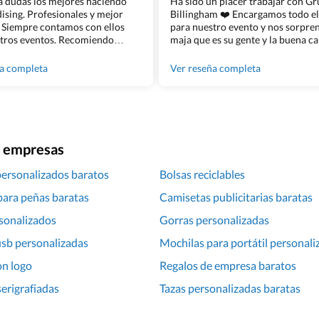
 a dudas los mejores haciendo
Ha sido un placer trabajar con G
sing. Profesionales y mejor
Billingham ❤️ Encargamos todo e
 Siempre contamos con ellos
para nuestro evento y nos sorpren
tros eventos. Recomiendo
maja que es su gente y la buena ca
lingham sin dudar!
los productos cuando los recibim
100% recomendado!!
ña completa
Ver reseña completa
ra empresas
personalizados baratos
Bolsas reciclables
para peñas baratas
Camisetas publicitarias baratas
sonalizados
Gorras personalizadas
sb personalizadas
Mochilas para portátil personali
on logo
Regalos de empresa baratos
erigrafiadas
Tazas personalizadas baratas