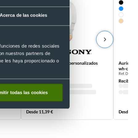
Acerca de las cookies
 funciones de redes sociales
con nuestros partners de
ue les haya proporcionado o
s con
Auriculares con cable personalizados
Auricular
zx110 Sony
wh-ch520
Ref. D00180
Ref. D0026
Recíbelo
Recíbelo
itir todas las cookies
Desde 11,39 €
Desde 36,