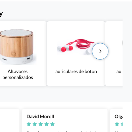
y
Altavoces
auriculares de boton
auricul
personalizados
David Morell
Olga Na