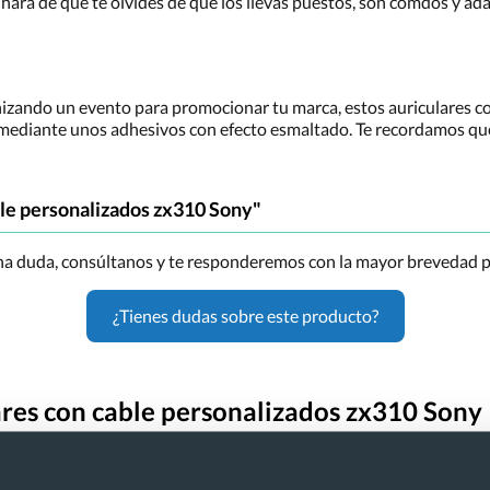
hará de que te olvides de que los llevas puestos, son cómdos y ad
nizando un evento para promocionar tu marca, estos auriculares co
ediante unos adhesivos con efecto esmaltado. Te recordamos que e
ble personalizados zx310 Sony"
una duda, consúltanos y te responderemos con la mayor brevedad p
¿Tienes dudas sobre este producto?
ares con cable personalizados zx310 Sony