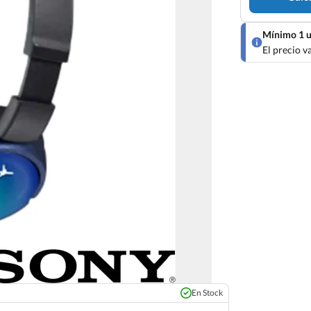
Mínimo 1 u
El precio v
En Stock