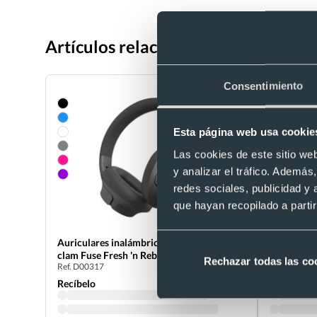
Artículos relacionados con Auricul
Consentimiento
Esta página web usa cookie
Las cookies de este sitio we
y analizar el tráfico. Ademá
redes sociales, publicidad y
que hayan recopilado a parti
Auriculares inalámbricos personalizados
Auriculare
clam Fuse Fresh 'n Rebel
vanguardis
Rechazar todas las co
Ref. D00317
Ref. 882028
Recíbelo
Recíbelo