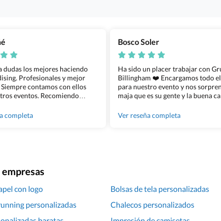
ñé
Bosco Soler
 a dudas los mejores haciendo
Ha sido un placer trabajar con G
sing. Profesionales y mejor
Billingham ❤️ Encargamos todo e
 Siempre contamos con ellos
para nuestro evento y nos sorpren
tros eventos. Recomiendo
maja que es su gente y la buena ca
lingham sin dudar!
los productos cuando los recibim
100% recomendado!!
ña completa
Ver reseña completa
ra empresas
apel con logo
Bolsas de tela personalizadas
running personalizadas
Chalecos personalizados
onalizadas baratas
Impresión de camisetas