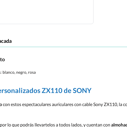
acada
cto
s:
blanco, negro, rosa
 personalizados ZX110 de SONY
do
con estos espectaculares auriculares con cable Sony ZX110, la c
 por lo que podrás llevartelos a todos lados, y cuentan con
almohad