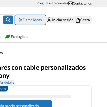
Preguntas frecuentes
Contáctanos
Dame ideas
Iniciar sesión
Cesta
s
Ecológicos
ny
ares con cable personalizados
ony
er detalle
zado
ula precio personalizado