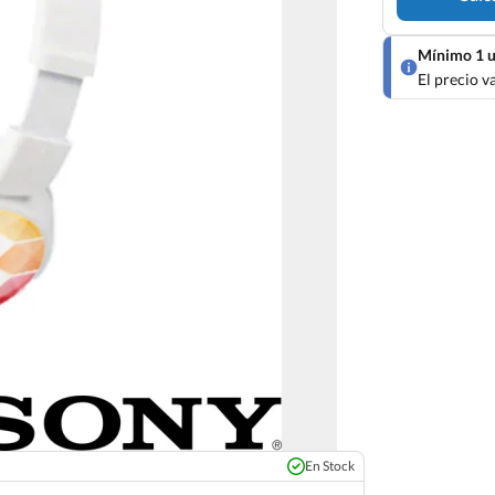
Mínimo 1 u
El precio v
En Stock