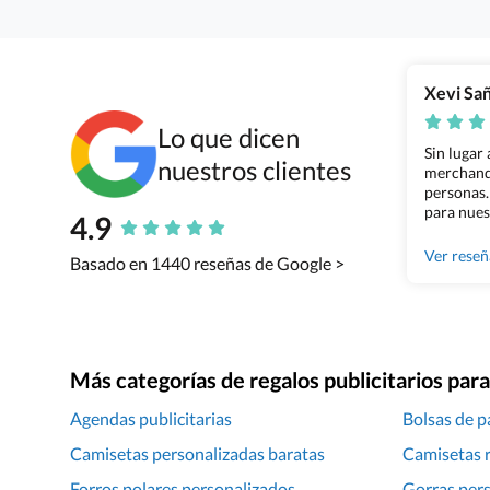
Xevi Sa
Lo que dicen
Sin lugar
nuestros clientes
merchandi
personas.
para nues
4.9
Grupo Bil
Ver rese
Basado en 1440 reseñas de Google >
Más categorías de regalos publicitarios pa
Agendas publicitarias
Bolsas de p
Camisetas personalizadas baratas
Camisetas 
Forros polares personalizados
Gorras pers