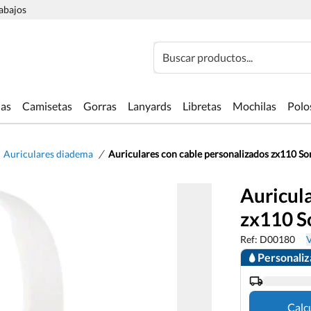
rabajos
Buscar productos...
las
Camisetas
Gorras
Lanyards
Libretas
Mochilas
Polo
/
Auriculares diadema
Auriculares con cable personalizados zx110 So
Auricul
zx110 S
Ref: D00180
V
Personali
Calc