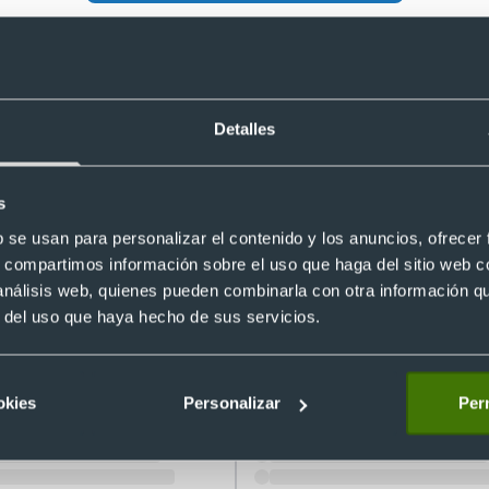
ares con cable personalizados zx110 Sony
Detalles
s
b se usan para personalizar el contenido y los anuncios, ofrecer
s, compartimos información sobre el uso que haga del sitio web 
 análisis web, quienes pueden combinarla con otra información q
r del uso que haya hecho de sus servicios.
s personalizados bluetooth 5. 0
Auriculares gaming personalizado
tas para merchandising
luces LED multicolor
okies
Personalizar
Perm
8
Ref. 8821947
Recíbelo