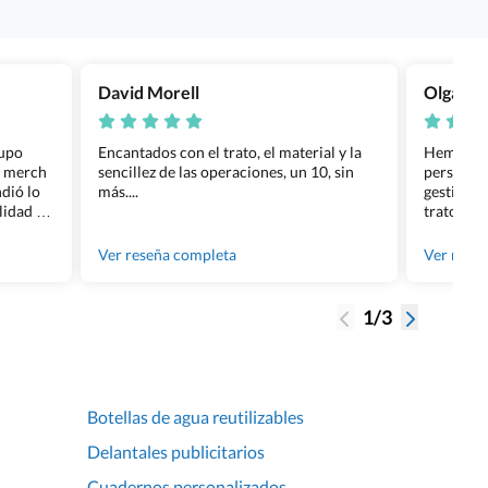
David Morell
Olga Na
rupo
Encantados con el trato, el material y la
Hemos rea
l merch
sencillez de las operaciones, un 10, sin
personali
dió lo
más....
gestión ha
lidad de
trato per
os.
quedara p
gente tan
Ver reseña completa
Ver rese
1/3
Botellas de agua reutilizables
Delantales publicitarios
Cuadernos personalizados