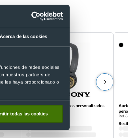
Acerca de las cookies
 funciones de redes sociales
con nuestros partners de
ue les haya proporcionado o
s con
Auriculares inalámbricos personalizados
Auricular
wh-ch520 Sony
personali
itir todas las cookies
Ref. D00263
Ref. 88208
Recíbelo
Recíbelo