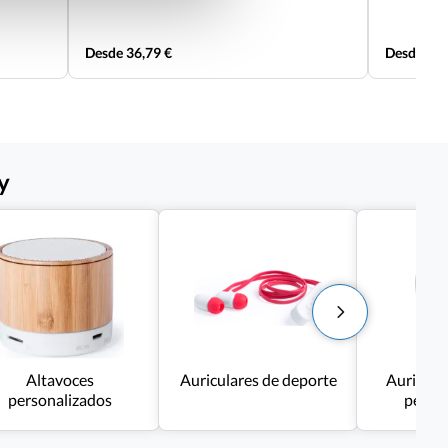
Desde 36,79 €
Desde 2,3
y
Altavoces
Auriculares de deporte
Auricula
personalizados
perso