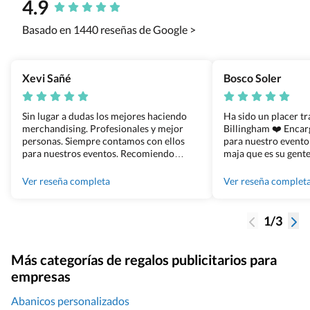
4.9
Basado en 1440 reseñas de Google >
Xevi Sañé
Bosco Soler
Sin lugar a dudas los mejores haciendo
Ha sido un placer t
merchandising. Profesionales y mejor
Billingham ❤️ Enca
personas. Siempre contamos con ellos
para nuestro evento
para nuestros eventos. Recomiendo
maja que es su gente
Grupo Billingham sin dudar!
los productos cuand
100% recomendado
Ver reseña completa
Ver reseña complet
1/3
Más categorías de regalos publicitarios para
empresas
Abanicos personalizados