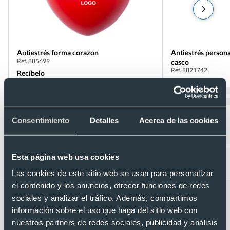
Antiestrés forma corazon
Antiestrés personalizado en forma de
Ref. 885699
casco
Ref. 8821742
Recíbelo
Recíbelo
Consentimiento
Detalles
Acerca de las cookies
Desde 0,31 €
Desde 0,58 €
Esta página web usa cookies
Las cookies de este sitio web se usan para personalizar
el contenido y los anuncios, ofrecer funciones de redes
Categorías relacionadas con
sociales y analizar el tráfico. Además, compartimos
información sobre el uso que haga del sitio web con
Antiestrés personalizado en forma de
nuestros partners de redes sociales, publicidad y análisis