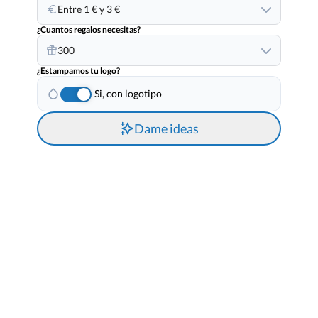
Entre 1 € y 3 €
¿Cuantos regalos necesitas?
300
¿Estampamos tu logo?
Si, con logotipo
Dame ideas