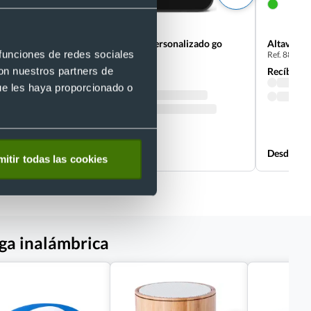
Altavoz inalámbrico personalizado go
Altavoz i
 funciones de redes sociales
Ref. 88462
essential 2 JBL
Ref. D00295
con nuestros partners de
Recíbelo
Recíbelo
ue les haya proporcionado o
Desde 22,99 €
Desde 2,9
itir todas las cookies
ga inalámbrica