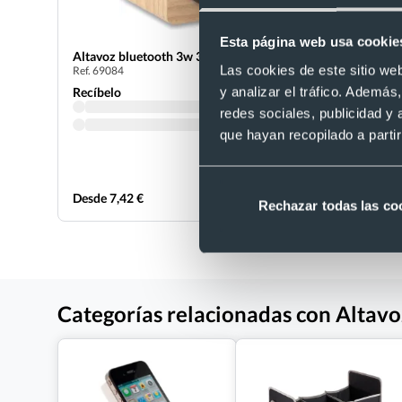
Esta página web usa cookie
Altavoz bluetooth 3w 350 mAh
Radio sos
Las cookies de este sitio we
Ref. 69084
carga dual
Ref. 882198
y analizar el tráfico. Ademá
Recíbelo
Recíbelo
redes sociales, publicidad y
que hayan recopilado a parti
Desde 7,42 €
Desde 8,66
Rechazar todas las co
Categorías relacionadas con Altav