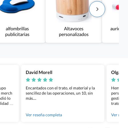
alfombrillas
Altavoces
auricula
publicitarias
personalizados
David Morell
Olga Na
rupo
Encantados con el trato, el material y la
Hemos rea
l merch
sencillez de las operaciones, un 10, sin
personali
dió lo
más....
gestión ha
lidad de
trato per
os.
quedara p
gente tan
Ver reseña completa
Ver rese