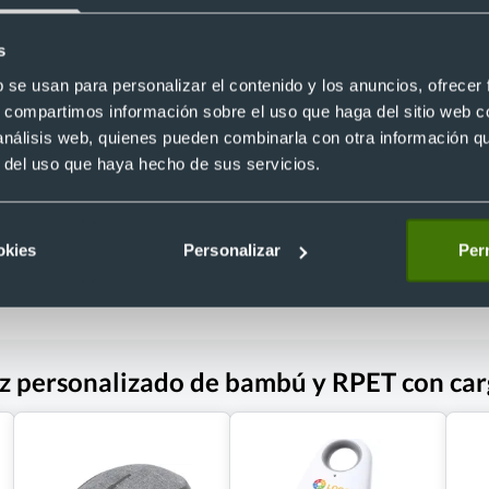
s
Eco
 multifunción am/FM powerbank
b se usan para personalizar el contenido y los anuncios, ofrecer
 recargable (2000mah)
Altavoz cargador publicitario
3
s, compartimos información sobre el uso que haga del sitio web 
RPET/bambú con luces LED
Ref. 8821382
 análisis web, quienes pueden combinarla con otra información q
Recíbelo
r del uso que haya hecho de sus servicios.
 €
Desde 9,60 €
okies
Personalizar
Perm
oz personalizado de bambú y RPET con car