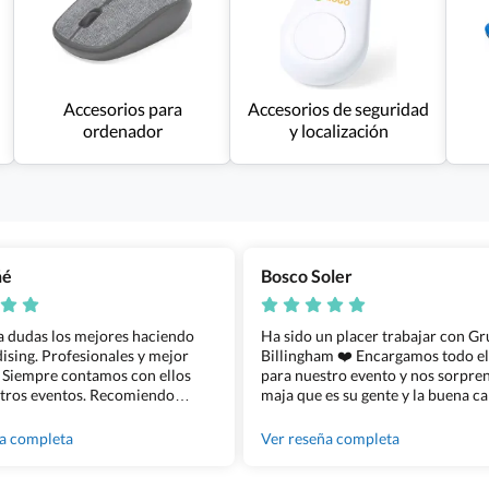
Accesorios para
Accesorios de seguridad
ordenador
y localización
ñé
Bosco Soler
 a dudas los mejores haciendo
Ha sido un placer trabajar con G
sing. Profesionales y mejor
Billingham ❤️ Encargamos todo e
 Siempre contamos con ellos
para nuestro evento y nos sorpren
tros eventos. Recomiendo
maja que es su gente y la buena ca
lingham sin dudar!
los productos cuando los recibim
100% recomendado!!
ña completa
Ver reseña completa