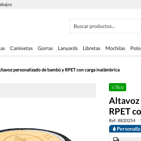
rabajos
Buscar productos...
las
Camisetas
Gorras
Lanyards
Libretas
Mochilas
Polo
ltavoz personalizado de bambú y RPET con carga inalámbrica
Eco
Altavoz
RPET co
Ref: 8820254
Personali