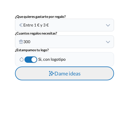
¿Que quieres gastarte por regalo?
Entre 1 € y 3 €
¿Cuantos regalos necesitas?
300
¿Estampamos tu logo?
Si, con logotipo
Dame ideas