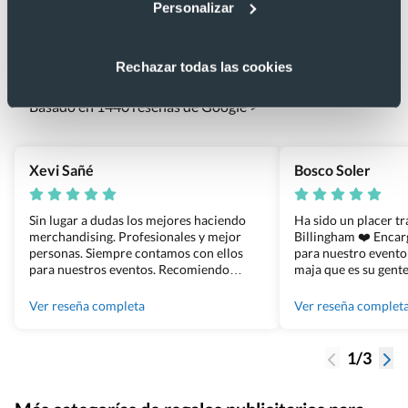
Personalizar
Lo que dicen nuestros clientes
Rechazar todas las cookies
4.9
Basado en 1440 reseñas de Google >
Xevi Sañé
Bosco Soler
Sin lugar a dudas los mejores haciendo
Ha sido un placer t
merchandising. Profesionales y mejor
Billingham ❤️ Enca
personas. Siempre contamos con ellos
para nuestro evento
para nuestros eventos. Recomiendo
maja que es su gente
Grupo Billingham sin dudar!
los productos cuand
100% recomendado
Ver reseña completa
Ver reseña complet
1/3