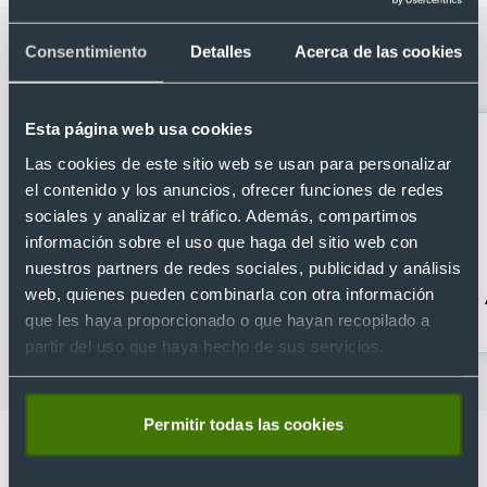
Categorías relacionadas con Altavoz
Consentimiento
Detalles
Acerca de las cookies
bluetooth 5.0 con tu logo iluminado
Esta página web usa cookies
Las cookies de este sitio web se usan para personalizar
el contenido y los anuncios, ofrecer funciones de redes
sociales y analizar el tráfico. Además, compartimos
información sobre el uso que haga del sitio web con
nuestros partners de redes sociales, publicidad y análisis
web, quienes pueden combinarla con otra información
Accesorios móvil
Accesorios para coches
que les haya proporcionado o que hayan recopilado a
partir del uso que haya hecho de sus servicios.
Permitir todas las cookies