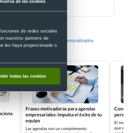
Acerca de las cookies
Dinos qué deseas
 funciones de redes sociales
con nuestros partners de
nevera
Calendarios de pared personalizados
ue les haya proporcionado o
itir todas las cookies
Frases motivadoras para agendas
Consejos
ociona
empresariales: impulsa el éxito de tu
personal
equipo
El merchan
que se tra
Las agendas son un complemento