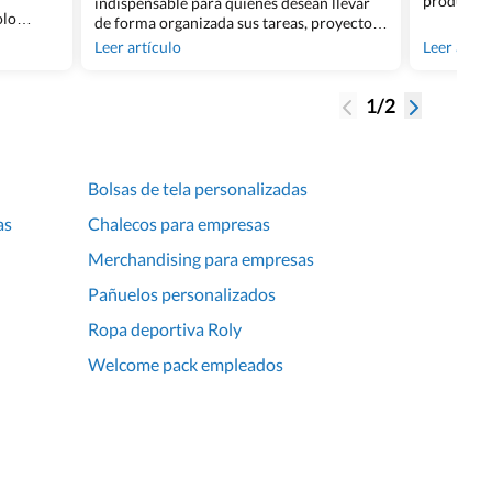
productos 
indispensable para quienes desean llevar
olo
diseños in
de forma organizada sus tareas, proyectos
esencia
mayoría de
y metas, con el fin de poder acceder a ellas
Leer artículo
Leer artíc
agendas
apuesta no
de forma mucho más ordenada y rápida.
y
sino por s
Para llevarlas a otro nivel, es bueno
 que
una muestr
agregar frases motivadoras para agendas o
1/2
e tu
también en nuestas libretas para regalar, ya
ndas
que sirven [&hellip;]
Bolsas de tela personalizadas
as
Chalecos para empresas
Merchandising para empresas
Pañuelos personalizados
Ropa deportiva Roly
Welcome pack empleados