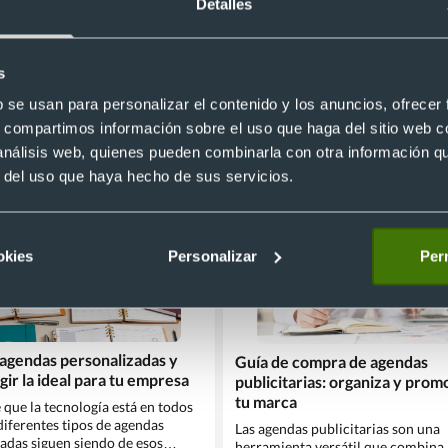
Detalles
Desde 5,13 €
s
relacionadas
b se usan para personalizar el contenido y los anuncios, ofrecer
s, compartimos información sobre el uso que haga del sitio web 
inales personalizados
Calendarios de mesa
Calendarios imán 
 análisis web, quienes pueden combinarla con otra información q
olsillo
Agendas ecológicas
Welcome packs
r del uso que haya hecho de sus servicios.
okies
Personalizar
Perm
 agendas personalizadas y
Guía de compra de agendas
ir la ideal para tu empresa
publicitarias: organiza y prom
tu marca
 que la tecnología está en todos
 diferentes tipos de agendas
Las agendas publicitarias son una
adas siguen siendo de esos
herramienta versátil que combina