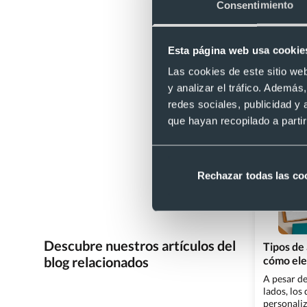
Consentimiento
Desde 4,21 €
Esta página web usa cookie
Categorías 
Las cookies de este sitio we
y analizar el tráfico. Ademá
Bolígrafos orig
redes sociales, publicidad y
Calendarios de b
que hayan recopilado a parti
Rechazar todas las co
Descubre nuestros artículos del
Tipos de
cómo eleg
blog relacionados
A pesar de
lados, los
personaliz