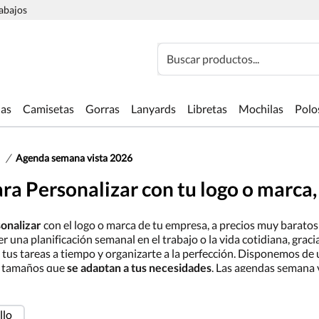
rabajos
Buscar productos...
las
Camisetas
Gorras
Lanyards
Libretas
Mochilas
Polo
/
Agenda semana vista 2026
a Personalizar con tu logo o marca,
onalizar
con el logo o marca de tu empresa, a precios muy baratos
 una planificación semanal en el trabajo o la vida cotidiana, gracia
 tus tareas a tiempo y organizarte a la perfección. Disponemos de
 y tamaños que
se adaptan a tus necesidades
. Las agendas semana 
empre a la vista de tus clientes potenciales y de los ya fidelizados.
llo