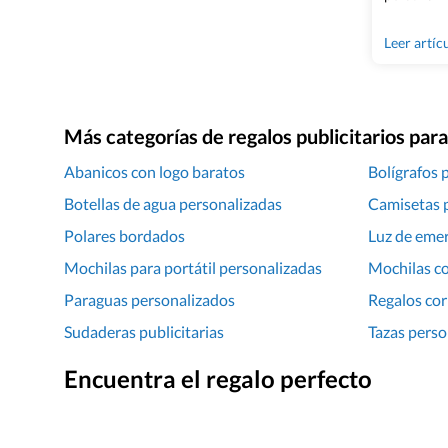
regalos qu
Porque mez
Leer artíc
todavía no
durabilida
tu marca 
empresa en
Más categorías de regalos publicitarios pa
Abanicos con logo baratos
Bolígrafos 
Botellas de agua personalizadas
Camisetas 
Polares bordados
Luz de eme
Mochilas para portátil personalizadas
Mochilas c
Paraguas personalizados
Regalos cor
Sudaderas publicitarias
Tazas perso
Encuentra el regalo perfecto