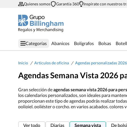
Quienes somos
Garantía 360
Inspírate con nuestros t
Categorías
Abanicos
Bolígrafos
Bolsas
Botel
/
/
Inicio
Articulos de oficina
Agendas personalizadas 2026
Agendas Semana Vista 2026 par
Gran selección de
agendas semana vista 2026 para pers
los calendarios personalizados, son ideales para mantener
proporcionan este tipo de agendas podrás realizar todas
polipiel, poliéster o corcho, en varios acabados, colores
prácticos en los que podrás estampar tu logo y así estar si
Ver todo
Diarias
Semana vista
De bolsi