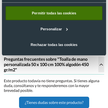
Logo en bajo relieve + logo tejido en
cenefa
Permitir todas las cookies
Existe también la opción de combinar la opción de logo en
bajo relieve y además incluir un logo tejido en la cenefa. El
Personalizar
bajo relieve puede marcarse en
cualquier parte de la toalla
y
al tamaño que queramos. Es decir, que es totalmente
personalizable. El logotipo que va tejido en cenefa, puede
estar a máximo 2 colores (sin contar el color de la toalla).
Rechazar todas las cookies
Preguntas frecuentes sobre "Toalla de mano
personalizada 50 x 100 cm 100% algodón 450
gr/m2"
Este producto todavía no tiene preguntas. Si tienes alguna
duda, consúltanos y te responderemos con la mayor
brevedad posible.
¿Tienes dudas sobre este producto?