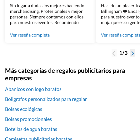
Sin lugar a dudas los mejores haciendo
Ha sido un placer t
merchandising. Profesionales y mejor
Billingham ❤️ Enca
personas. Siempre contamos con ellos
para nuestro evento
para nuestros eventos. Recomiendo
maja que es su gente
Grupo Billingham sin dudar!
los productos cuand
100% recomendado
Ver reseña completa
Ver reseña complet
1/3
Más categorías de regalos publicitarios para
empresas
Abanicos con logo baratos
Boligrafos personalizados para regalar
Bolsas ecológicas
Bolsas promocionales
Botellas de agua baratas
Camisetas publicitarias baratas