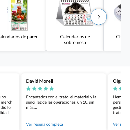
alendarios de pared
Calendarios de
Chapas
sobremesa
David Morell
Olga Na
rupo
Encantados con el trato, el material y la
Hemos rea
l merch
sencillez de las operaciones, un 10, sin
personali
dió lo
más....
gestión ha
lidad de
trato per
os.
quedara p
gente tan
Ver reseña completa
Ver rese