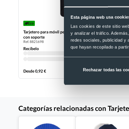
Esta página web usa cookie
Eco
Tarjetero 
Las cookies de este sitio we
compartim
Tarjetero para móvil personalizado de PU
y analizar el tráfico. Ademá
Ref. 882246
con soporte
redes sociales, publicidad y
Ref. 8821698
Recíbelo
que hayan recopilado a parti
Recíbelo
Rechazar todas las co
Desde 0,92 €
Desde 3,44
Categorías relacionadas con Tarjet