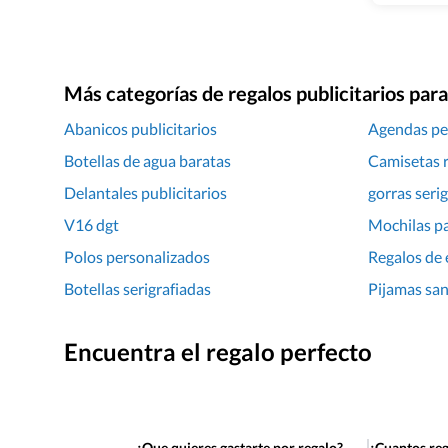
Más categorías de regalos publicitarios pa
Abanicos publicitarios
Agendas pe
Botellas de agua baratas
Camisetas 
Delantales publicitarios
gorras seri
V16 dgt
Mochilas pa
Polos personalizados
Regalos de
Botellas serigrafiadas
Pijamas san
Encuentra el regalo perfecto
¿Que quieres gastarte por regalo?
¿Cuantos reg