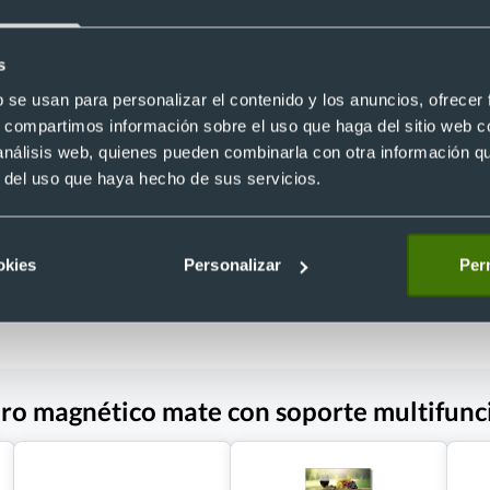
s
Eco
magnético PU reciclada 6
b se usan para personalizar el contenido y los anuncios, ofrecer
entos
Tarjetero RFID en PU reciclada par
s, compartimos información sobre el uso que haga del sitio web 
4
tarjetas
 análisis web, quienes pueden combinarla con otra información q
Ref. 8822201
r del uso que haya hecho de sus servicios.
Recíbelo
okies
Personalizar
Perm
 €
Desde 3,16 €
ero magnético mate con soporte multifunci