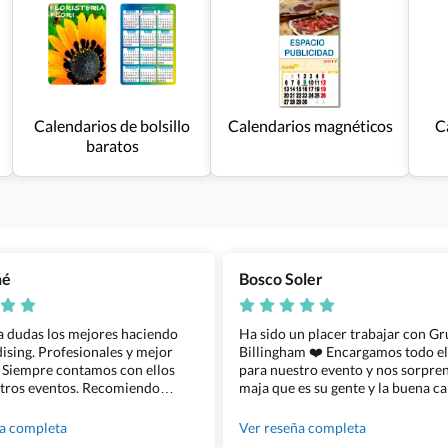
Calendarios de bolsillo
Calendarios magnéticos
C
baratos
ñé
Bosco Soler
 a dudas los mejores haciendo
Ha sido un placer trabajar con G
sing. Profesionales y mejor
Billingham ❤️ Encargamos todo e
 Siempre contamos con ellos
para nuestro evento y nos sorpren
tros eventos. Recomiendo
maja que es su gente y la buena ca
lingham sin dudar!
los productos cuando los recibim
100% recomendado!!
ña completa
Ver reseña completa