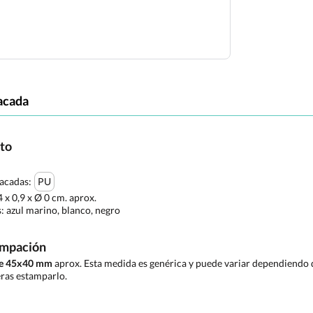
acada
cto
tacadas:
PU
4 x 0,9 x Ø 0 cm. aprox.
s:
azul marino, blanco, negro
ampación
de 45x40 mm
aprox. Esta medida es genérica y puede variar dependiendo d
ras estamparlo.