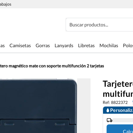
rabajos
Buscar productos...
las
Camisetas
Gorras
Lanyards
Libretas
Mochilas
Polo
etero magnético mate con soporte multifunción 2 tarjetas
Tarjete
multifun
Ref: 8822372
Personali
Calc