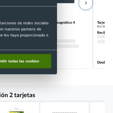
Tarjetero PU plegable magnético 4
Tarjetero
 funciones de redes sociales
Ref. 88224
compartimentos
a 10
con nuestros partners de
Ref. 8822319
Recíbelo
ue les haya proporcionado o
Recíbelo
itir todas las cookies
Desde 2,33 €
Desde 2,2
ón 2 tarjetas