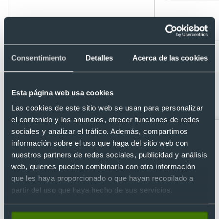
Desde 0,44 €
Desde 0,35 €
Consentimiento
Detalles
Acerca de las cookies
Categorías relacionadas con Bálsamo
Esta página web usa cookies
protector labial
Las cookies de este sitio web se usan para personalizar
el contenido y los anuncios, ofrecer funciones de redes
sociales y analizar el tráfico. Además, compartimos
información sobre el uso que haga del sitio web con
nuestros partners de redes sociales, publicidad y análisis
web, quienes pueden combinarla con otra información
que les haya proporcionado o que hayan recopilado a
partir del uso que haya hecho de sus servicios.
Abridores
Artículos para la cocina
personalizados