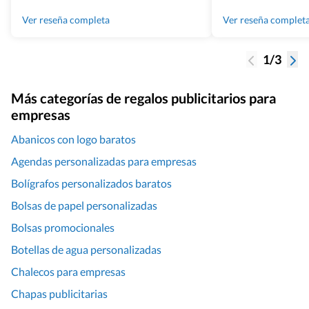
Grupo Billingham sin dudar!
los productos cuand
100% recomendado
Ver reseña completa
Ver reseña complet
1/3
Más categorías de regalos publicitarios para
empresas
Abanicos con logo baratos
Agendas personalizadas para empresas
Bolígrafos personalizados baratos
Bolsas de papel personalizadas
Bolsas promocionales
Botellas de agua personalizadas
Chalecos para empresas
Chapas publicitarias