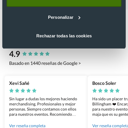
Personalizar
Rechazar todas las cookies
Lo que dicen nuestros clientes
4.9
Basado en 1440 reseñas de Google >
Xevi Sañé
Bosco Soler
Sin lugar a dudas los mejores haciendo
Ha sido un placer t
merchandising. Profesionales y mejor
Billingham ❤️ Enca
personas. Siempre contamos con ellos
para nuestro evento
para nuestros eventos. Recomiendo
maja que es su gente
Grupo Billingham sin dudar!
los productos cuand
100% recomendado
Ver reseña completa
Ver reseña complet