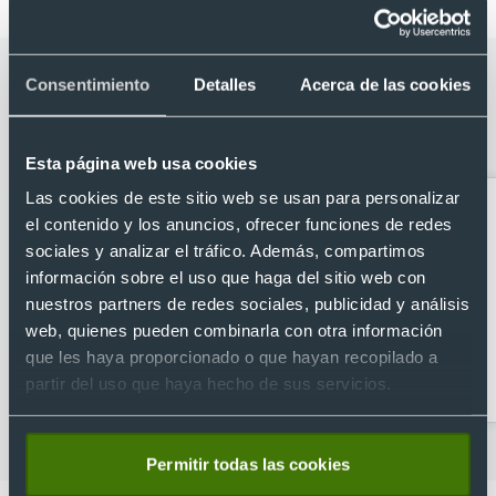
Categorías relacionadas con Parka
Consentimiento
Detalles
Acerca de las cookies
acolchada con capucha resistente al
viento Leanor
Esta página web usa cookies
Las cookies de este sitio web se usan para personalizar
el contenido y los anuncios, ofrecer funciones de redes
sociales y analizar el tráfico. Además, compartimos
información sobre el uso que haga del sitio web con
nuestros partners de redes sociales, publicidad y análisis
web, quienes pueden combinarla con otra información
que les haya proporcionado o que hayan recopilado a
Camisetas
Camisetas deportivas
partir del uso que haya hecho de sus servicios.
personalizadas
personalizadas
Permitir todas las cookies