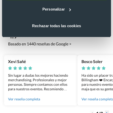
Personalizar
Lo que dicen nuestros clientes
Rechazar todas las cookies
4.9
Basado en 1440 reseñas de Google >
Xevi Sañé
Bosco Soler
Sin lugar a dudas los mejores haciendo
Ha sido un placer t
merchandising. Profesionales y mejor
Billingham ❤️ Enca
personas. Siempre contamos con ellos
para nuestro evento
para nuestros eventos. Recomiendo
maja que es su gente
Grupo Billingham sin dudar!
los productos cuand
100% recomendado
Ver reseña completa
Ver reseña complet