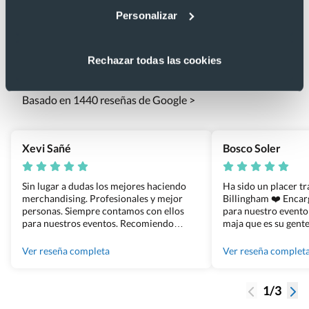
Personalizar
Lo que dicen nuestros clientes
Rechazar todas las cookies
4.9
Basado en 1440 reseñas de Google >
Xevi Sañé
Bosco Soler
Sin lugar a dudas los mejores haciendo
Ha sido un placer t
merchandising. Profesionales y mejor
Billingham ❤️ Enca
personas. Siempre contamos con ellos
para nuestro evento
para nuestros eventos. Recomiendo
maja que es su gente
Grupo Billingham sin dudar!
los productos cuand
100% recomendado
Ver reseña completa
Ver reseña complet
1/3