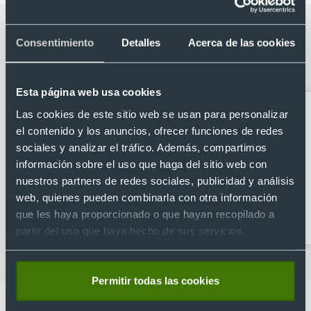
Categorías relacionadas con Chaqueta
Consentimiento
Detalles
Acerca de las cookies
estilo bomber ligera con bolsillos
Pinkman
Esta página web usa cookies
Las cookies de este sitio web se usan para personalizar
el contenido y los anuncios, ofrecer funciones de redes
sociales y analizar el tráfico. Además, compartimos
información sobre el uso que haga del sitio web con
nuestros partners de redes sociales, publicidad y análisis
web, quienes pueden combinarla con otra información
Camisetas para
Camisetas técnicas
que les haya proporcionado o que hayan recopilado a
empresas
personalizadas
partir del uso que haya hecho de sus servicios.
Permitir todas las cookies