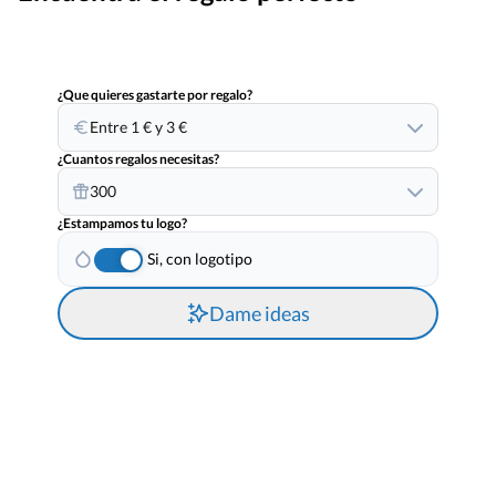
¿Que quieres gastarte por regalo?
Entre 1 € y 3 €
¿Cuantos regalos necesitas?
300
¿Estampamos tu logo?
Si, con logotipo
Dame ideas