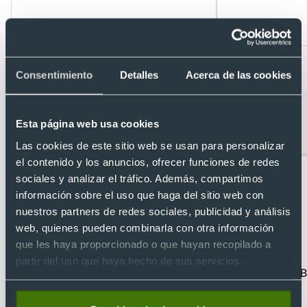
Desde 0,37 €
Desde 0,43 €
Consentimiento
Detalles
Acerca de las cookies
Categorías relacionadas con Neceser
Esta página web usa cookies
poliéster ideal sublimación todo color
Las cookies de este sitio web se usan para personalizar
el contenido y los anuncios, ofrecer funciones de redes
sociales y analizar el tráfico. Además, compartimos
información sobre el uso que haga del sitio web con
nuestros partners de redes sociales, publicidad y análisis
web, quienes pueden combinarla con otra información
que les haya proporcionado o que hayan recopilado a
partir del uso que haya hecho de sus servicios.
Accesorios de viaje
Bandoleras
B
personalizadas