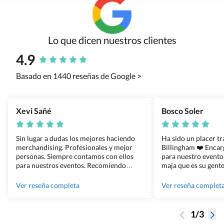
Lo que dicen nuestros clientes
4.9
Basado en 1440 reseñas de Google >
Xevi Sañé
Bosco Soler
Sin lugar a dudas los mejores haciendo
Ha sido un placer t
merchandising. Profesionales y mejor
Billingham ❤️ Enca
personas. Siempre contamos con ellos
para nuestro evento
para nuestros eventos. Recomiendo
maja que es su gente
Grupo Billingham sin dudar!
los productos cuand
100% recomendado
Ver reseña completa
Ver reseña complet
1/3