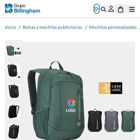
/
/
Inicio
Bolsas y mochilas publicitarias
Mochilas personalizadas