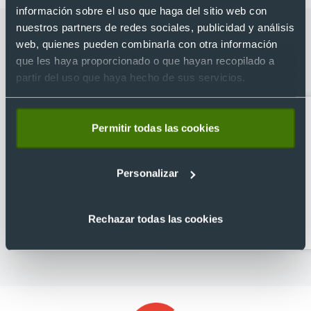
información sobre el uso que haga del sitio web con
nuestros partners de redes sociales, publicidad y análisis
Categorías relacionadas con Mochila
web, quienes pueden combinarla con otra información
reciclada personalizada jaunt
que les haya proporcionado o que hayan recopilado a
backpack Case Logic
partir del uso que haya hecho de sus servicios.
Permitir todas las cookies
Personalizar
Accesorios de viaje
Accesorios para
Rechazar todas las cookies
ordenador