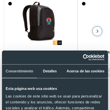
Mochila para portátil 17" personalizada
Mochila para portá
value Case Logic
notion Case Logic
Ref. D00258
Ref. D00246
Recíbelo
Recíbelo
Consentimiento
Detalles
Acerca de las cookies
Esta página web usa cookies
Desde 33,74 €
Desde 60,75 €
Las cookies de este sitio web se usan para personalizar
el contenido y los anuncios, ofrecer funciones de redes
sociales y analizar el tráfico. Además, compartimos