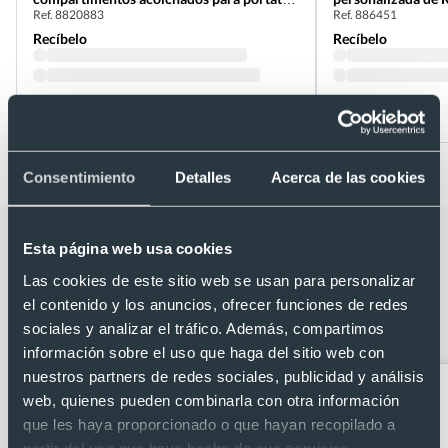
Ref. 8820883
Ref. 886451
15'
Recíbelo
Recíbelo
Desde 5,57 €
Desde 5,87 €
Consentimiento
Detalles
Acerca de las cookies
Categorías relacionadas con Mochila
Esta página web usa cookies
poliéster 600D RPET bolsillo
Las cookies de este sitio web se usan para personalizar
acolchado portátil 15' cierre de
el contenido y los anuncios, ofrecer funciones de redes
sociales y analizar el tráfico. Además, compartimos
hebilla
información sobre el uso que haga del sitio web con
nuestros partners de redes sociales, publicidad y análisis
web, quienes pueden combinarla con otra información
que les haya proporcionado o que hayan recopilado a
partir del uso que haya hecho de sus servicios.