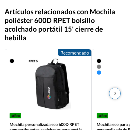
Artículos relacionados con Mochila
poliéster 600D RPET bolsillo
acolchado portátil 15' cierre de
hebilla
Recomendado
Eco
Eco
Mochila personalizada eco 600D RPET
Mochila eco para p
compartimentos acolchados para portátil
personalizada de