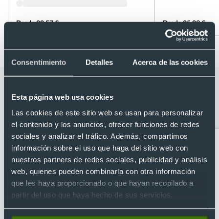
Desde 20,57 €
Desde 25,29 €
Consentimiento
Detalles
Acerca de las cookies
Categorías relacionadas con Mochila
Esta página web usa cookies
extensible en resistente PU portátil
17'
Las cookies de este sitio web se usan para personalizar
el contenido y los anuncios, ofrecer funciones de redes
sociales y analizar el tráfico. Además, compartimos
información sobre el uso que haga del sitio web con
nuestros partners de redes sociales, publicidad y análisis
web, quienes pueden combinarla con otra información
que les haya proporcionado o que hayan recopilado a
partir del uso que haya hecho de sus servicios.
Accesorios de viaje
Bandoleras