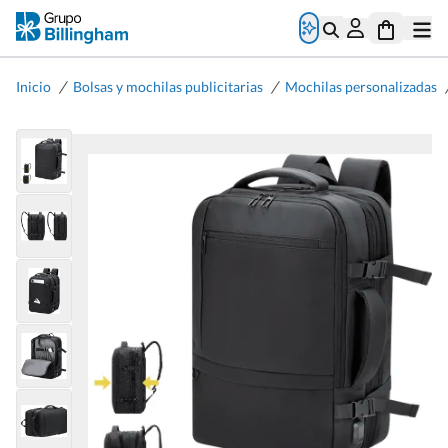
/
/
Inicio
Bolsas y mochilas publicitarias
Mochilas personalizadas