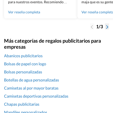
para nuestros eventos. Recomiendo
maja que es su gente
Grupo Billingham sin dudar!
los productos cuand
100% recomendado
Ver reseña completa
Ver reseña complet
1/3
Más categorías de regalos publicitarios para
empresas
Abanicos publicitarios
Bolsas de papel con logo
Bolsas personalizadas
Botellas de agua personalizadas
Camisetas al por mayor baratas
Camisetas deportivas personalizadas
Chapas publicitarias
Mandiles personalizados