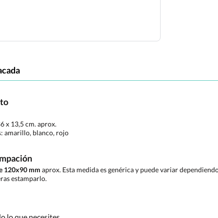
acada
cto
36 x 13,5 cm. aprox.
s:
amarillo, blanco, rojo
ampación
 de 120x90 mm
aprox. Esta medida es genérica y puede variar dependiendo 
ras estamparlo.
 lo que necesites.