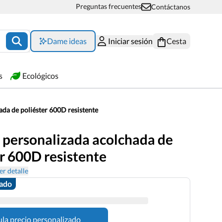
Preguntas frecuentes
Contáctanos
Dame ideas
Iniciar sesión
Cesta
s
Ecológicos
da de poliéster 600D resistente
 personalizada acolchada de
r 600D resistente
er detalle
zado
ula precio personalizado