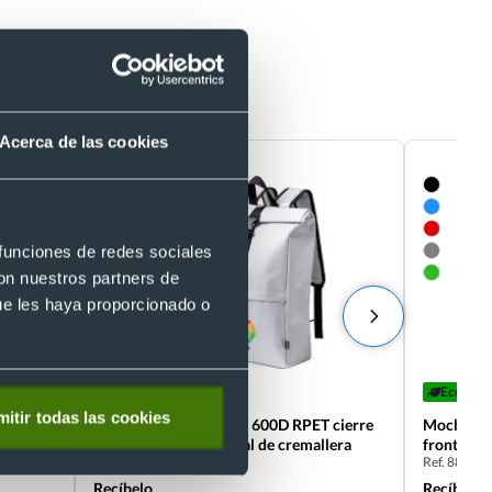
0D resistente
Acerca de las cookies
 funciones de redes sociales
con nuestros partners de
ue les haya proporcionado o
Eco
Eco
ster
itir todas las cookies
Mochila personalizada 600D RPET cierre
Mochila j
hebilla y bolsillo frontal de cremallera
frontal c
Ref. 8820889
Ref. 88220
Recíbelo
Recíbelo