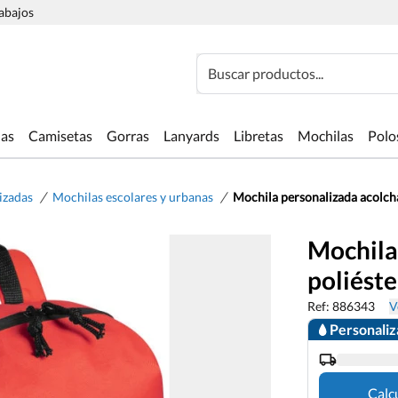
rabajos
Buscar productos...
las
Camisetas
Gorras
Lanyards
Libretas
Mochilas
Polo
/
/
izadas
Mochilas escolares y urbanas
Mochila personalizada acolcha
Mochila
poliéste
Ref: 886343
V
Personali
Calc