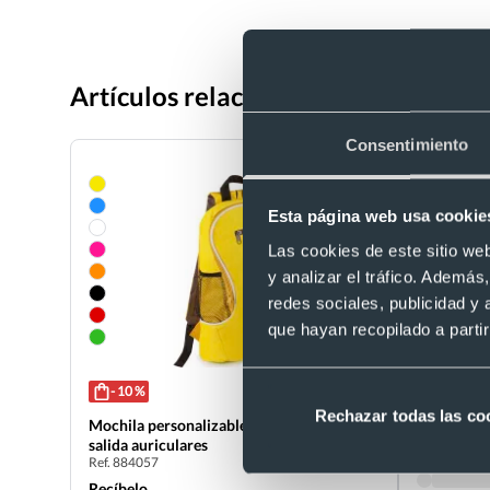
Artículos relacionados con Mochila
Consentimiento
Esta página web usa cookie
Las cookies de este sitio we
y analizar el tráfico. Ademá
redes sociales, publicidad y
que hayan recopilado a parti
+2
- 10 %
Mochila pu
Rechazar todas las co
600D
Mochila personalizable con bolsillos y
Ref. 889012
salida auriculares
Recíbelo
Ref. 884057
Recíbelo