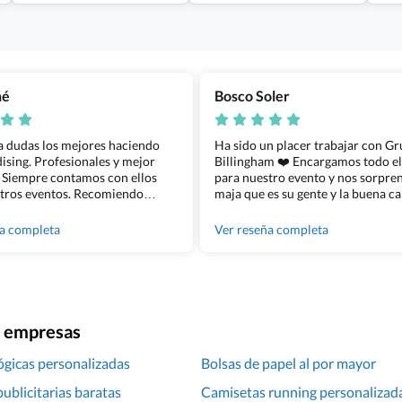
ñé
Bosco Soler
 a dudas los mejores haciendo
Ha sido un placer trabajar con G
sing. Profesionales y mejor
Billingham ❤️ Encargamos todo e
 Siempre contamos con ellos
para nuestro evento y nos sorpren
tros eventos. Recomiendo
maja que es su gente y la buena ca
lingham sin dudar!
los productos cuando los recibim
100% recomendado!!
ña completa
Ver reseña completa
ra empresas
ógicas personalizadas
Bolsas de papel al por mayor
ublicitarias baratas
Camisetas running personalizad