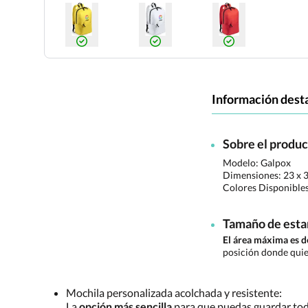
Información dest
Sobre el produ
Modelo: Galpox
Dimensiones:
23 x 
Colores Disponible
Tamaño de est
El área máxima es
posición donde quie
Mochila personalizada acolchada y resistente:
La
opción más sencilla
para que puedas guardar todo