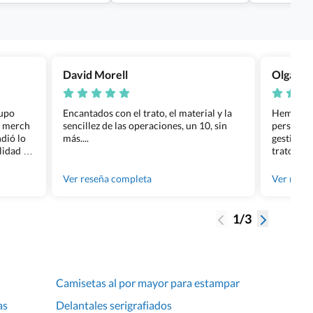
David Morell
Olga Na
rupo
Encantados con el trato, el material y la
Hemos rea
l merch
sencillez de las operaciones, un 10, sin
personali
dió lo
más....
gestión ha
lidad de
trato per
os.
quedara p
gente tan
Ver reseña completa
Ver rese
1/3
Camisetas al por mayor para estampar
as
Delantales serigrafiados