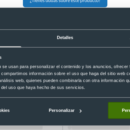
¿Tienes dudas sobre este producto?
 personalizada acolchada de poliéster 60
Detalles
s
b se usan para personalizar el contenido y los anuncios, ofrecer
s, compartimos información sobre el uso que haga del sitio web 
 análisis web, quienes pueden combinarla con otra información q
r del uso que haya hecho de sus servicios.
blicitaria pequeña de poliéster
Mochila para personalizar de polié
okies
Personalizar
Perm
600D
Ref. 9992667
Recíbelo