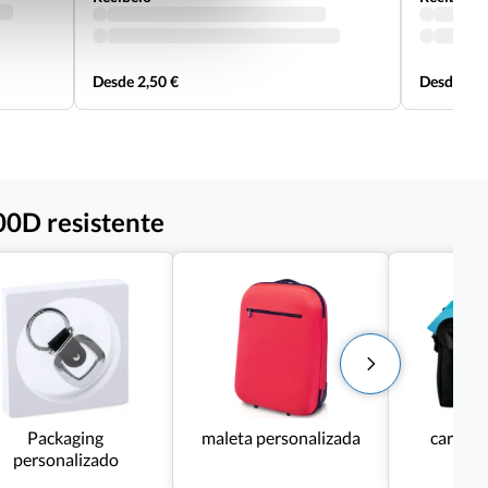
Desde 2,50 €
Desde 2,6
00D resistente
Packaging
maleta personalizada
cartera
personalizado