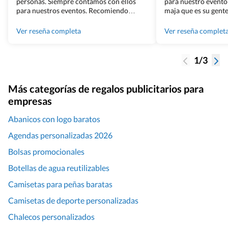
personas. Siempre contamos con ellos
para nuestro evento
para nuestros eventos. Recomiendo
maja que es su gente
Grupo Billingham sin dudar!
los productos cuand
100% recomendado
Ver reseña completa
Ver reseña complet
1/3
Más categorías de regalos publicitarios para
empresas
Abanicos con logo baratos
Agendas personalizadas 2026
Bolsas promocionales
Botellas de agua reutilizables
Camisetas para peñas baratas
Camisetas de deporte personalizadas
Chalecos personalizados