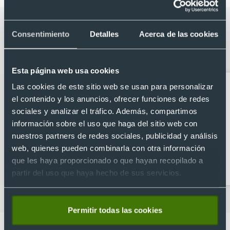
Categorías relacionadas con Llavero
Consentimiento
Detalles
Acerca de las cookies
localizador bluetooth personalizado
con pila incluida
Esta página web usa cookies
Las cookies de este sitio web se usan para personalizar
el contenido y los anuncios, ofrecer funciones de redes
sociales y analizar el tráfico. Además, compartimos
información sobre el uso que haga del sitio web con
nuestros partners de redes sociales, publicidad y análisis
web, quienes pueden combinarla con otra información
Acc. Para móvil y tablet
Accesorios de seguridad
que les haya proporcionado o que hayan recopilado a
y localización
partir del uso que haya hecho de sus servicios.
Permitir todas las cookies