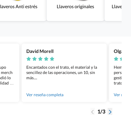
laveros Anti estrés
Llaveros originales
Llaveros 
David Morell
Olga Na
rupo
Encantados con el trato, el material y la
Hemos rea
l merch
sencillez de las operaciones, un 10, sin
personali
dió lo
más....
gestión ha
lidad de
trato per
os.
quedara p
gente tan
Ver reseña completa
Ver rese
1/3