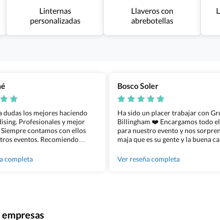
Linternas
Llaveros con
L
personalizadas
abrebotellas
ñé
Bosco Soler
 a dudas los mejores haciendo
Ha sido un placer trabajar con G
sing. Profesionales y mejor
Billingham ❤️ Encargamos todo e
 Siempre contamos con ellos
para nuestro evento y nos sorpren
tros eventos. Recomiendo
maja que es su gente y la buena ca
lingham sin dudar!
los productos cuando los recibim
100% recomendado!!
ña completa
Ver reseña completa
ra empresas