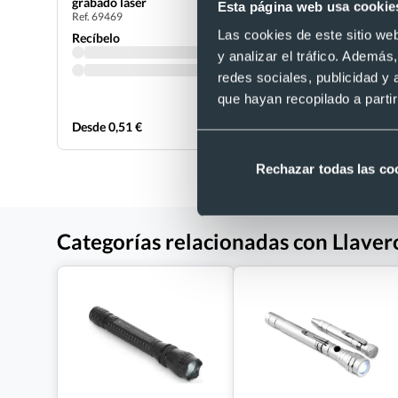
grabado láser
geolocaliz
Esta página web usa cookie
Ref. 69469
Ref. 885160
Las cookies de este sitio we
Recíbelo
Recíbelo
y analizar el tráfico. Ademá
redes sociales, publicidad y
que hayan recopilado a parti
Desde 0,51 €
Desde 1,58
Rechazar todas las co
Categorías relacionadas con Llavero