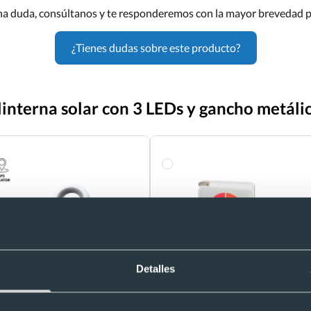
una duda, consúltanos y te responderemos con la mayor brevedad p
¿Tienes dudas sobre este producto?
linterna solar con 3 LEDs y gancho metáli
Detalles
r antipérdida con
Llavero flexómetro personalizado 