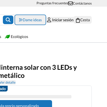
Preguntas frecuentes
Contáctanos
Dame ideas
Iniciar sesión
Cesta
s
Ecológicos
linterna solar con 3 LEDs y
metálico
Ver detalle
zado
ula precio personalizado