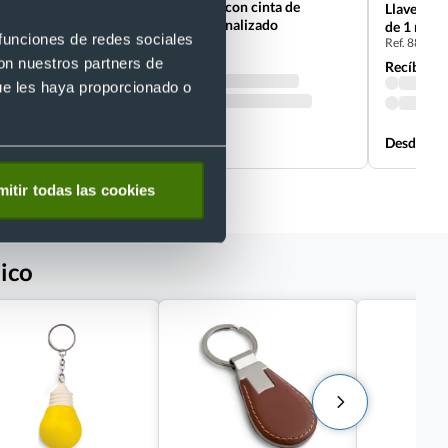
Llavero ABS reciclado con cinta de
Llavero f
poliéster a juego personalizado
de 1 metr
 funciones de redes sociales
Ref. 8822098
Ref. 88554
con nuestros partners de
Recíbelo
Recíbelo
ue les haya proporcionado o
Desde 0,30 €
Desde 0,2
itir todas las cookies
lico