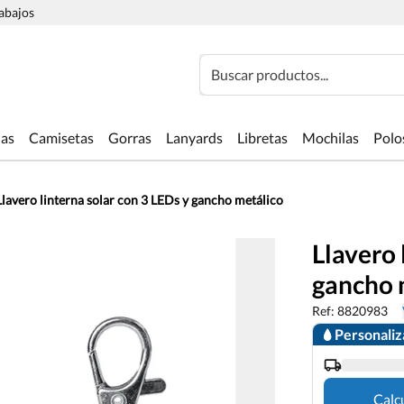
rabajos
Buscar productos...
las
Camisetas
Gorras
Lanyards
Libretas
Mochilas
Polo
Llavero linterna solar con 3 LEDs y gancho metálico
Llavero 
gancho 
Ref: 8820983
Personali
Calc