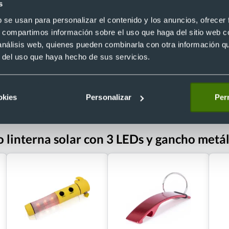
ación
metro
s
Ref. 41124
b se usan para personalizar el contenido y los anuncios, ofrecer
Recíbelo
s, compartimos información sobre el uso que haga del sitio web 
 análisis web, quienes pueden combinarla con otra información q
r del uso que haya hecho de sus servicios.
 €
Desde 0,39 €
okies
Personalizar
Perm
 linterna solar con 3 LEDs y gancho metá