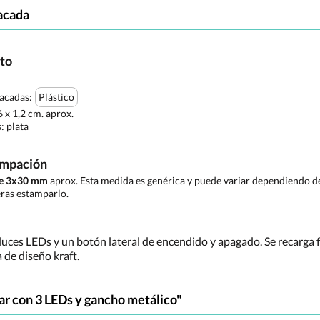
acada
cto
tacadas:
Plástico
6 x 1,2 cm. aprox.
s:
plata
ampación
de 3x30 mm
aprox. Esta medida es genérica y puede variar dependiendo de 
ras estamparlo.
 luces LEDs y un botón lateral de encendido y apagado. Se recarga 
 de diseño kraft.
ar con 3 LEDs y gancho metálico"